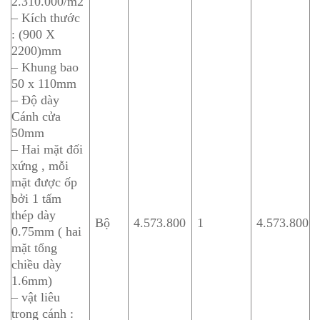
2.310.000/m2
– Kích thước
: (900 X
2200)mm
– Khung bao
50 x 110mm
– Độ dày
Cánh cửa
50mm
– Hai mặt đối
xứng , mỗi
mặt được ốp
bởi 1 tấm
thép dày
Bộ
4.573.800
1
4.573.800
0.75mm ( hai
mặt tổng
chiều dày
1.6mm)
– vật liêu
trong cánh :