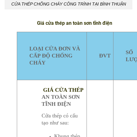
CỬA THÉP CHỐNG CHÁY CÔNG TRÌNH TẠI BÌNH THUẬN
Giá cửa thép an toàn sơn tĩnh điện
LOẠI CỬA ĐƠN VÀ
SỐ
CẤP ĐỘ CHỐNG
ĐVT
LƯ
CHÁY
GIÁ
CỬA THÉP
AN TOÀN SƠN
TĨNH ĐIỆN
Cửa thép có cấu
tạo như sau:
Khung thép