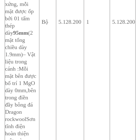
xứng, mỗi
mặt được ốp
bởi 01 tấm
Bộ
5.128.200
1
5.128.200
thép
dày
95mm
(2
mặt tổng
chiều dày
1.9mm)– Vật
liệu trong
cánh :Mỗi
mặt bên được
bố trí 1 MgO
dày 0mm,bên
trong điền
đầy bông đá
Dragon
rockwoolSơn
tĩnh điện
hoàn thiện