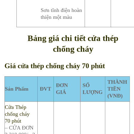
Sơn tĩnh điện hoàn
thiện một màu
Bảng giá chi tiết cửa thép
chống cháy
Giá cửa thép chống cháy 70 phút
THÀNH
ĐƠN
SỐ
Sản Phẩm
ĐVT
TIỀN
GIÁ
LƯỢNG
(VNĐ)
Cửa Thép
chống cháy
70 phút
– CỬA ĐƠN