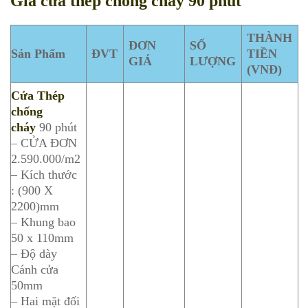
Giá cửa thép chống cháy 90 phút
THÀNH
ĐƠN
SỐ
Sản Phẩm
ĐVT
TIỀN
GIÁ
LƯỢNG
(VNĐ)
Cửa Thép
chống
cháy
90 phút
– CỬA ĐƠN
2.590.000/m2
– Kích thước
: (900 X
2200)mm
– Khung bao
50 x 110mm
– Độ dày
Cánh cửa
50mm
– Hai mặt đối