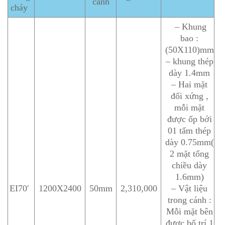
cánh
cháy
– Khung
bao :
(50X110)mm
– khung thép
dày 1.4mm
– Hai mặt
đối xứng ,
mỗi mặt
được ốp bới
01 tấm thép
dày 0.75mm(
2 mặt tổng
chiều dày
1.6mm)
EI70′
1200X2400
50mm
2,310,000
– Vật liệu
trong cánh :
Mỗi mặt bên
được bố trí 1