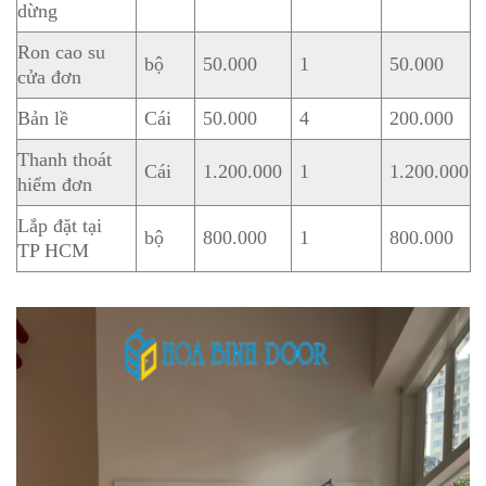
dừng
Ron cao su
bộ
50.000
1
50.000
cửa đơn
Bản lề
Cái
50.000
4
200.000
Thanh thoát
Cái
1.200.000
1
1.200.000
hiểm đơn
Lắp đặt tại
bộ
800.000
1
800.000
TP HCM