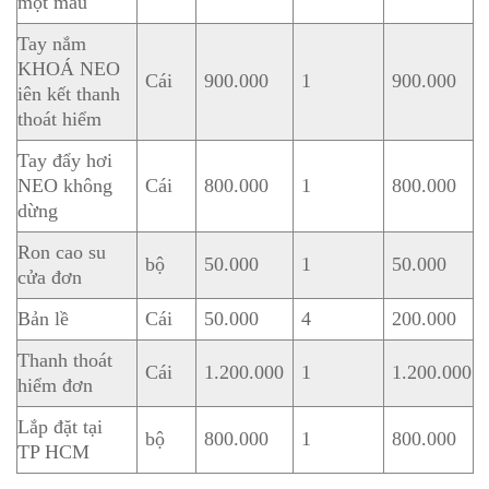
một màu
Tay nắm
KHOÁ NEO
Cái
900.000
1
900.000
iên kết thanh
thoát hiểm
Tay đẩy hơi
NEO không
Cái
800.000
1
800.000
dừng
Ron cao su
bộ
50.000
1
50.000
cửa đơn
Bản lề
Cái
50.000
4
200.000
Thanh thoát
Cái
1.200.000
1
1.200.000
hiểm đơn
Lắp đặt tại
bộ
800.000
1
800.000
TP HCM