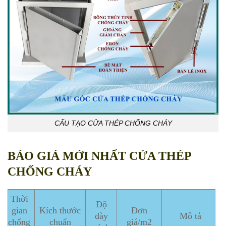
CẤU TẠO CỬA THÉP CHỐNG CHÁY
BÁO GIÁ MỚI NHẤT CỬA THÉP
CHỐNG CHÁY
Thời
Độ
gian
Kích thước
Đơn
dày
Mô tả
chống
chuẩn
giá/m2