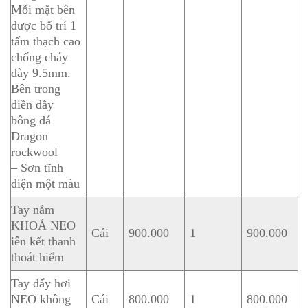
Mỗi mặt bên
được bố trí 1
tấm thạch cao
chống cháy
dày 9.5mm.
Bên trong
điền đầy
bông đá
Dragon
rockwool
– Sơn tĩnh
điện một màu
Tay nắm
KHOÁ NEO
Cái
900.000
1
900.000
iên kết thanh
thoát hiểm
Tay đẩy hơi
NEO không
Cái
800.000
1
800.000