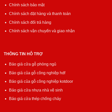
Chính sách bảo mật
Chính sách đặt hàng và thanh toán
Chính sách đổi trả hàng
Chính sách vận chuyển và giao nhận
THÔNG TIN HỖ TRỢ
Báo giá cửa gỗ phòng ngủ
Báo giá của gỗ công nghiệp hdf
Báo giá của gỗ công nghiệp kotdoor
Báo giá cửa nhựa nhà vệ sinh
Báo giá cửa thép chống cháy