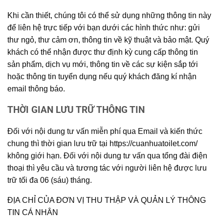
Khi cần thiết, chúng tôi có thể sử dụng những thông tin này
để liên hệ trực tiếp với bạn dưới các hình thức như: gửi
thư ngỏ, thư cảm ơn, thông tin về kỹ thuật và bảo mật. Quý
khách có thể nhận được thư định kỳ cung cấp thông tin
sản phẩm, dịch vụ mới, thông tin về các sự kiện sắp tới
hoặc thông tin tuyển dụng nếu quý khách đăng kí nhận
email thông báo.
THỜI GIAN LƯU TRỮ THÔNG TIN
Đối với nội dung tư vấn miễn phí qua Email và kiến thức
chung thì thời gian lưu trữ tại https://cuanhuatoilet.com/
không giới hạn. Đối với nội dung tư vấn qua tổng đài điện
thoại thì yêu cầu và tương tác với người liên hệ được lưu
trữ tối đa 06 (sáu) tháng.
ĐỊA CHỈ CỦA ĐƠN VỊ THU THẬP VÀ QUẢN LÝ THÔNG
TIN CÁ NHÂN