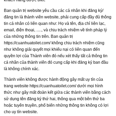
Ban quản trị website yêu cầu các cá nhân khi đăng ký/
đăng tin là thành viên website, phải cung cấp đầy đủ thông
tin cá nhân có liên quan như: Họ và tên, địa chỉ liên lạc,
email, điện thoại, …., và chịu trách nhiệm về tính pháp lý
của những thông tin trên. Ban quản trị
https://cuanhuatoilet.com/ không chịu trách nhiệm cũng
như không giải quyết mọi khiếu nại có liên quan đến
quyền lợi của Thành viên đó nếu xét thấy tất cả thông tin
cá nhân của thành viên đó cung cấp khi đăng ký ban đầu
là không chính xác.
Thành viên không được hành động gây mất uy tín của
trang website https://cuanhuatoilet.com/ dưới mọi hình
thức như gây mất đoàn kết giữa các thành viên bằng cách
sử dụng tên đăng ký thứ hai, thông qua một bên thứ ba
hoặc tuyên truyền, phổ biến những thông tin không có lợi
cho uy tín website.