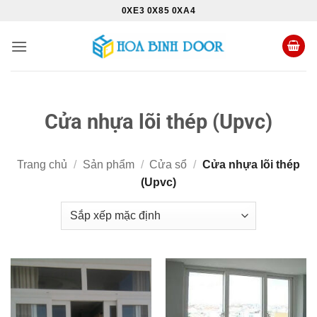
Bỏ
0XE3 0X85 0XA4
qua
nội
dung
Cửa nhựa lõi thép (Upvc)
Trang chủ
/
Sản phẩm
/
Cửa sổ
/
Cửa nhựa lõi thép
(Upvc)