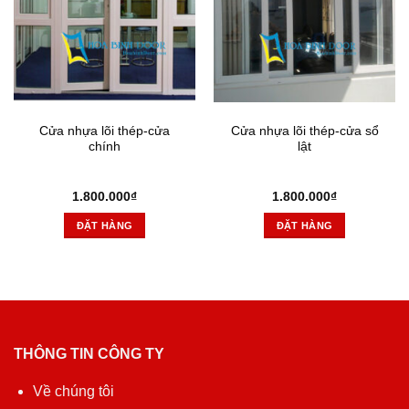
Cửa nhựa lõi thép-cửa
Cửa nhựa lõi thép-cửa sổ
chính
lật
1.800.000
₫
1.800.000
₫
ĐẶT HÀNG
ĐẶT HÀNG
THÔNG TIN CÔNG TY
Về chúng tôi