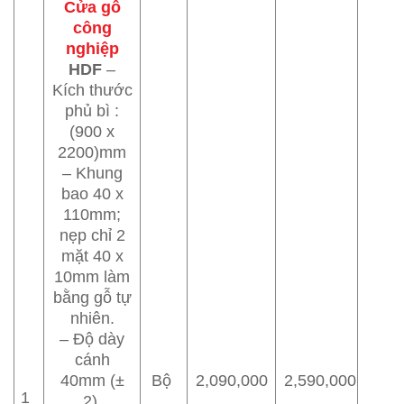
Cửa gỗ
công
nghiệp
HDF
–
Kích thước
phủ bì :
(900 x
2200)mm
– Khung
bao 40 x
110mm;
nẹp chỉ 2
mặt 40 x
10mm làm
bằng gỗ tự
nhiên.
– Độ dày
cánh
40mm (±
Bộ
2,090,000
2,590,000
1
2).