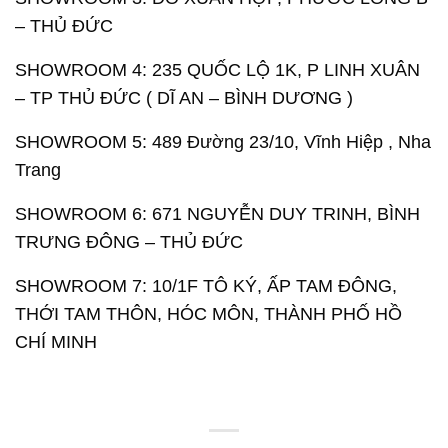
– THỦ ĐỨC
SHOWROOM 4: 235 QUỐC LỘ 1K, P LINH XUÂN
– TP THỦ ĐỨC ( DĨ AN – BÌNH DƯƠNG )
SHOWROOM 5: 489 Đường 23/10, Vĩnh Hiệp , Nha
Trang
SHOWROOM 6: 671 NGUYỄN DUY TRINH, BÌNH
TRƯNG ĐÔNG – THỦ ĐỨC
SHOWROOM 7: 10/1F TÔ KÝ, ẤP TAM ĐÔNG,
THỚI TAM THÔN, HÓC MÔN, THÀNH PHỐ HỒ
CHÍ MINH