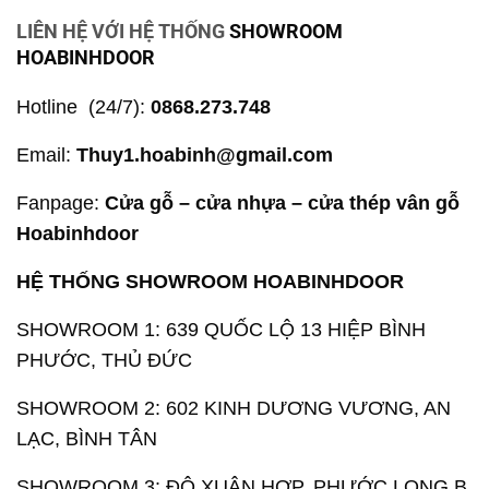
LIÊN HỆ VỚI HỆ THỐNG
SHOWROOM
HOABINHDOOR
Hotline (24/7)
:
0868.273.748
Email:
Thuy1.hoabinh@gmail.com
Fanpage:
Cửa gỗ – cửa nhựa – cửa thép vân gỗ
Hoabinhdoor
HỆ THỐNG SHOWROOM HOABINHDOOR
SHOWROOM 1: 639 QUỐC LỘ 13 HIỆP BÌNH
PHƯỚC, THỦ ĐỨC
SHOWROOM 2: 602 KINH DƯƠNG VƯƠNG, AN
LẠC, BÌNH TÂN
SHOWROOM 3: ĐÔ XUÂN HỢP, PHƯỚC LONG B