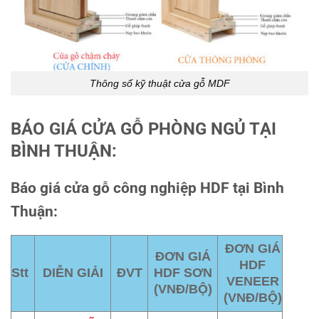
Thông số kỹ thuật cửa gỗ MDF
BÁO GIÁ CỬA GỖ PHÒNG NGỦ TẠI
BÌNH THUẬN:
Báo giá cửa gỗ công nghiệp HDF tại Bình
Thuận:
ĐƠN GIÁ
ĐƠN GIÁ
HDF
Stt
DIỄN GIẢI
ĐVT
HDF SƠN
VENEER
(VNĐ/BỘ)
(VNĐ/BỘ)