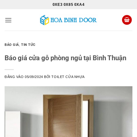
Bỏ
0XE3 0X85 0XA4
qua
nội
dung
BÁO GIÁ
,
TIN TỨC
Báo giá cửa gỗ phòng ngủ tại Bình Thuận
ĐĂNG VÀO
05/09/2024
BỞI
TOILET CỬA NHỰA