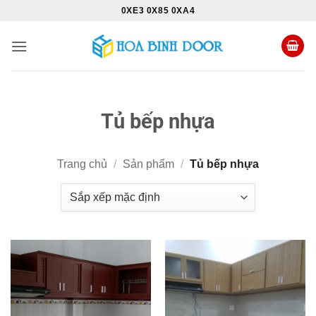
Bỏ
0XE3 0X85 0XA4
qua
nội
dung
Tủ bếp nhựa
Trang chủ
/
Sản phẩm
/
Tủ bếp nhựa