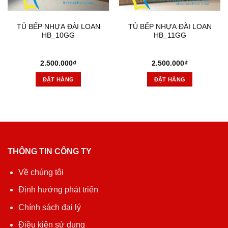
TỦ BẾP NHỰA ĐÀI LOAN
TỦ BẾP NHỰA ĐÀI LOAN
HB_10GG
HB_11GG
2.500.000
₫
2.500.000
₫
ĐẶT HÀNG
ĐẶT HÀNG
THÔNG TIN CÔNG TY
Về chúng tôi
Định hướng phát triển
Chính sách đại lý
Điều kiện sử dụng