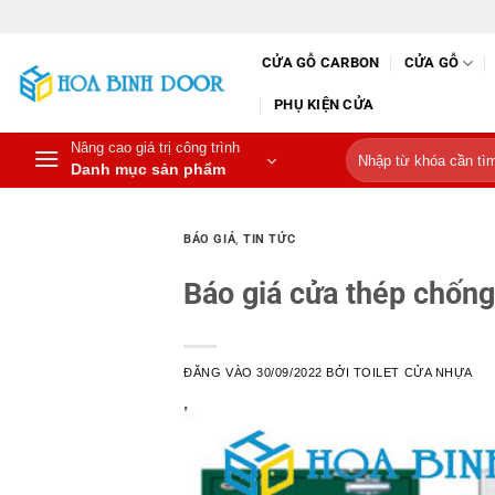
Bỏ
qua
CỬA GỖ CARBON
CỬA GỖ
nội
dung
PHỤ KIỆN CỬA
Nâng cao giá trị công trình
Tìm
Danh mục sản phẩm
kiếm:
BÁO GIÁ
,
TIN TỨC
Báo giá cửa thép chống
ĐĂNG VÀO
30/09/2022
BỞI
TOILET CỬA NHỰA