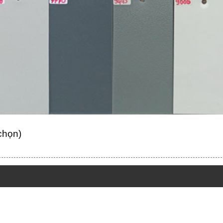
 chọn)
y