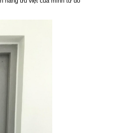
nh năng ưu việt của mình từ đó