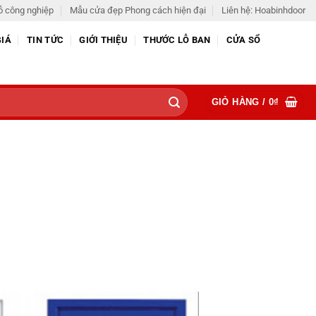
ỗ công nghiệp
Mẫu cửa đẹp Phong cách hiện đại
Liên hệ: Hoabinhdoor
GIÁ
TIN TỨC
GIỚI THIỆU
THƯỚC LỖ BAN
CỬA SỔ
GIỎ HÀNG /
0
₫