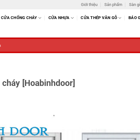
Giới thiệu
Sản phẩm
Sàn g
CỬA CHỐNG CHÁY
CỬA NHỰA
CỬA THÉP VÂN GỖ
BÁO 
 cháy [Hoabinhdoor]