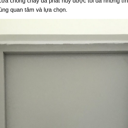
t cửa chống cháy đã phát huy được tối đa những tí
ùng quan tâm và lựa chọn.