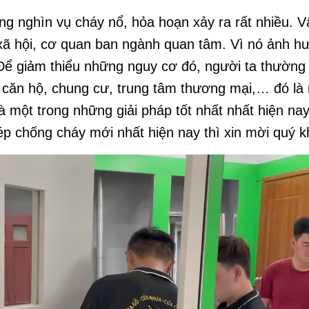
 TƯ VẤN
ng nghìn vụ cháy nổ, hỏa hoạn xảy ra rất nhiều. 
 xã hội, cơ quan ban ngành quan tâm. Vì nó ảnh h
 Để giảm thiểu những nguy cơ đó, người ta thường 
 căn hộ, chung cư, trung tâm thương mại,… đó là
một trong những giải pháp tốt nhất nhất hiện na
 chống cháy mới nhất hiện nay thì xin mời quý k