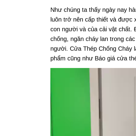
9. THÔNG TIN LIÊN HỆ ĐỂ ĐƯỢC
Như chúng ta thấy ngày nay hà
luôn trở nên cấp thiết và được
con người và của cải vật chất.
chống, ngăn cháy lan trong các
người.
Cửa Thép Chống Cháy là 
phẩm cũng như Báo giá cửa thép