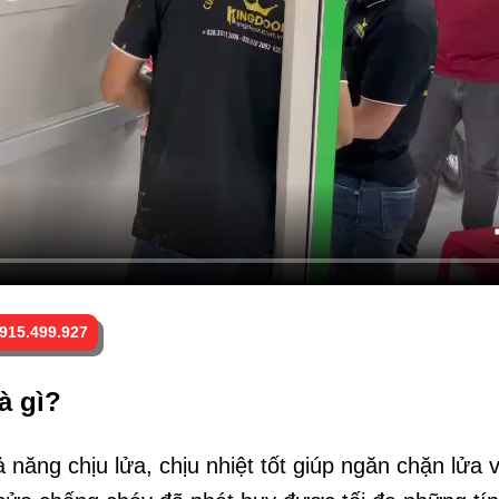
15.499.927
à gì?
hả năng chịu lửa, chịu nhiệt tốt giúp ngăn chặn lư