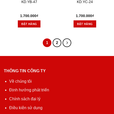
KD.YB-47
KD.YC-24
1.700.000
₫
1.700.000
₫
ĐẶT HÀNG
ĐẶT HÀNG
1
2
THÔNG TIN CÔNG TY
Về chúng tôi
Định hướng phát triển
Chính sách đại lý
Điều kiện sử dụng