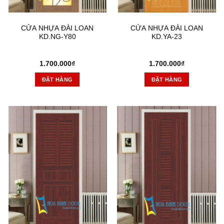
CỬA NHỰA ĐÀI LOAN
CỬA NHỰA ĐÀI LOAN
KD.NG-Y80
KD.YA-23
1.700.000
₫
1.700.000
₫
ĐẶT HÀNG
ĐẶT HÀNG