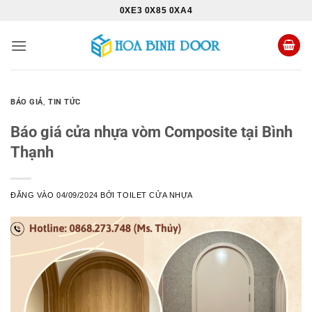
Bỏ
0XE3 0X85 0XA4
qua
nội
dung
BÁO GIÁ
,
TIN TỨC
Báo giá cửa nhựa vòm Composite tại Bình
Thạnh
ĐĂNG VÀO
04/09/2024
BỞI
TOILET CỬA NHỰA