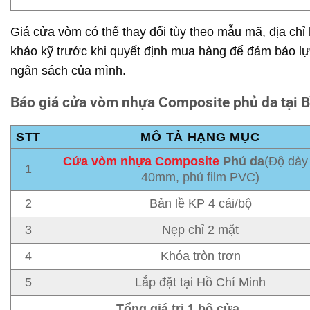
Giá cửa vòm có thể thay đổi tùy theo mẫu mã, địa chỉ
khảo kỹ trước khi quyết định mua hàng để đảm bảo l
ngân sách của mình.
Báo giá cửa vòm nhựa Composite phủ da tại 
STT
MÔ TẢ HẠNG MỤC
Cửa vòm nhựa Composite
Phủ da
(Độ dày
1
40mm, phủ film PVC)
2
Bản lề KP 4 cái/bộ
3
Nẹp chỉ 2 mặt
4
Khóa tròn trơn
5
Lắp đặt tại Hồ Chí Minh
Tổng giá trị 1 bộ cửa