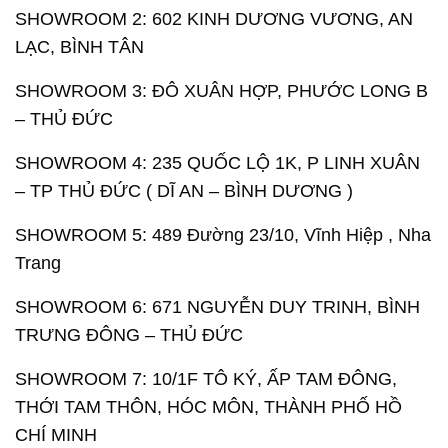
SHOWROOM 2: 602 KINH DƯƠNG VƯƠNG, AN
LẠC, BÌNH TÂN
SHOWROOM 3: ĐÔ XUÂN HỢP, PHƯỚC LONG B
– THỦ ĐỨC
SHOWROOM 4: 235 QUỐC LỘ 1K, P LINH XUÂN
– TP THỦ ĐỨC ( DĨ AN – BÌNH DƯƠNG )
SHOWROOM 5: 489 Đường 23/10, Vĩnh Hiệp , Nha
Trang
SHOWROOM 6: 671 NGUYỄN DUY TRINH, BÌNH
TRƯNG ĐÔNG – THỦ ĐỨC
SHOWROOM 7: 10/1F TÔ KÝ, ẤP TAM ĐÔNG,
THỚI TAM THÔN, HÓC MÔN, THÀNH PHỐ HỒ
CHÍ MINH