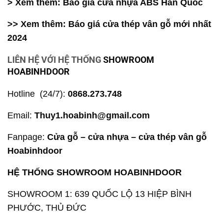
> Xem thêm:
Báo giá cửa nhựa ABS Hàn Quốc
>> Xem thêm:
Báo giá cửa thép vân gỗ mới nhất
2024
LIÊN HỆ VỚI HỆ THỐNG
SHOWROOM
HOABINHDOOR
Hotline (24/7)
:
0868.273.748
Email:
Thuy1.hoabinh@gmail.com
Fanpage:
Cửa gỗ – cửa nhựa – cửa thép vân gỗ
Hoabinhdoor
HỆ THỐNG SHOWROOM HOABINHDOOR
SHOWROOM 1: 639 QUỐC LỘ 13 HIỆP BÌNH
PHƯỚC, THỦ ĐỨC