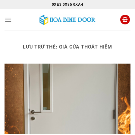
Bỏ
0XE3 0X85 0XA4
qua
nội
dung
LƯU TRỮ THẺ:
GIÁ CỬA THOÁT HIỂM