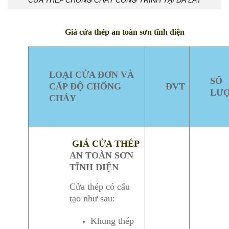
CỬA THÉP CHỐNG CHÁY CÔNG TRÌNH TẠI ĐÀ LẠT
Giá cửa thép an toàn sơn tĩnh điện
LOẠI CỬA ĐƠN VÀ
SỐ
CẤP ĐỘ CHỐNG
ĐVT
LƯ
CHÁY
GIÁ
CỬA THÉP
AN TOÀN SƠN
TĨNH ĐIỆN
Cửa thép có cấu
tạo như sau:
Khung thép