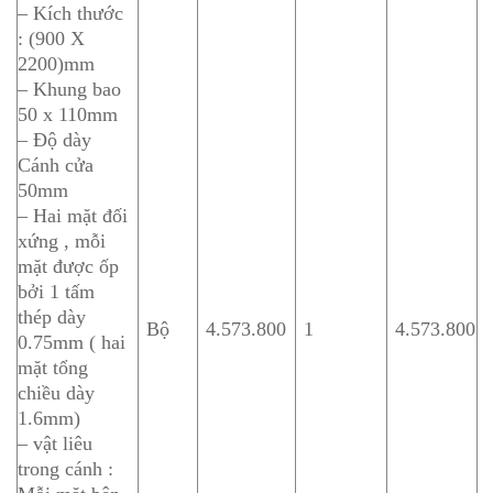
– Kích thước
: (900 X
2200)mm
– Khung bao
50 x 110mm
– Độ dày
Cánh cửa
50mm
– Hai mặt đối
xứng , mỗi
mặt được ốp
bởi 1 tấm
thép dày
Bộ
4.573.800
1
4.573.800
0.75mm ( hai
mặt tổng
chiều dày
1.6mm)
– vật liêu
trong cánh :