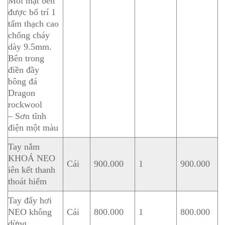
Mỗi mặt bên
được bố trí 1
tấm thạch cao
chống cháy
dày 9.5mm.
Bên trong
điền đầy
bông đá
Dragon
rockwool
– Sơn tĩnh
điện một màu
Tay nắm
KHOÁ NEO
Cái
900.000
1
900.000
iên kết thanh
thoát hiểm
Tay đẩy hơi
NEO không
Cái
800.000
1
800.000
dừng