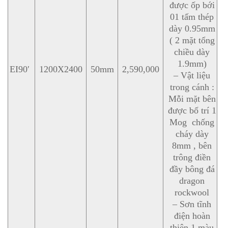
được ốp bới
01 tấm thép
dày 0.95mm
( 2 mặt tổng
chiều dày
1.9mm)
EI90′
1200X2400
50mm
2,590,000
– Vật liệu
trong cánh :
Mỗi mặt bên
được bố trí 1
Mog chống
cháy dày
8mm , bên
trông điền
đầy bông đá
dragon
rockwool
– Sơn tĩnh
điện hoàn
thiện 1 màu