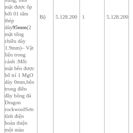
xứng, mỗi
mặt được ốp
bởi 01 tấm
Bộ
5.128.200
1
5.128.200
thép
dày
95mm
(2
mặt tổng
chiều dày
1.9mm)– Vật
liệu trong
cánh :Mỗi
mặt bên được
bố trí 1 MgO
dày 0mm,bên
trong điền
đầy bông đá
Dragon
rockwoolSơn
tĩnh điện
hoàn thiện
một màu