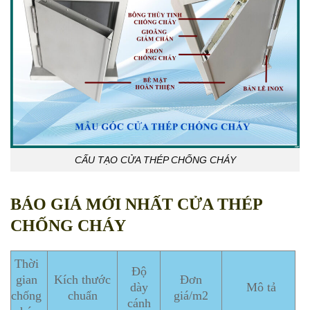
CẤU TẠO CỬA THÉP CHỐNG CHÁY
BÁO GIÁ MỚI NHẤT CỬA THÉP
CHỐNG CHÁY
Thời
Độ
gian
Kích thước
Đơn
dày
Mô tả
chống
chuẩn
giá/m2
cánh