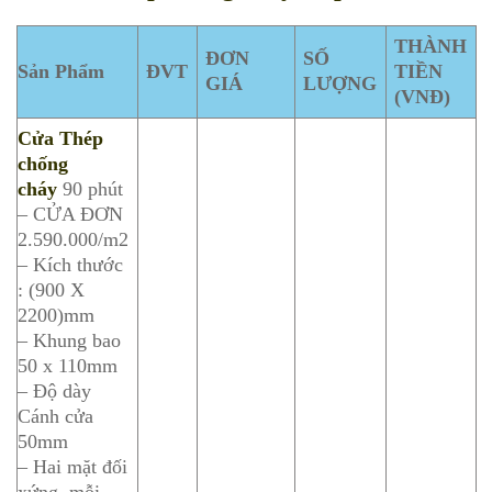
THÀNH
ĐƠN
SỐ
Sản Phẩm
ĐVT
TIỀN
GIÁ
LƯỢNG
(VNĐ)
Cửa Thép
chống
cháy
90 phút
– CỬA ĐƠN
2.590.000/m2
– Kích thước
: (900 X
2200)mm
– Khung bao
50 x 110mm
– Độ dày
Cánh cửa
50mm
– Hai mặt đối