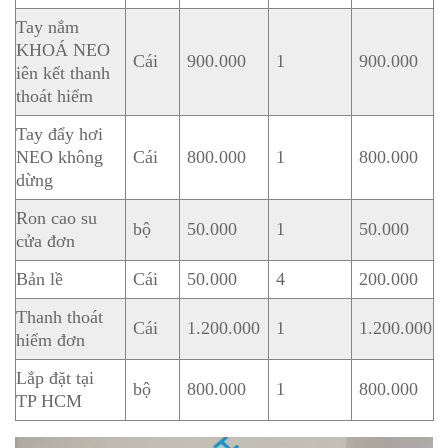
Tay nắm
KHOÁ NEO
Cái
900.000
1
900.000
iên kết thanh
thoát hiểm
Tay đẩy hơi
NEO không
Cái
800.000
1
800.000
dừng
Ron cao su
bộ
50.000
1
50.000
cửa đơn
Bản lề
Cái
50.000
4
200.000
Thanh thoát
Cái
1.200.000
1
1.200.000
hiểm đơn
Lắp đặt tại
bộ
800.000
1
800.000
TP HCM