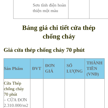
Sơn tĩnh điện hoàn
thiện một màu
Bảng giá chi tiết cửa thép
chống cháy
Giá cửa thép chống cháy 70 phút
THÀNH
ĐƠN
SỐ
Sản Phẩm
ĐVT
TIỀN
GIÁ
LƯỢNG
(VNĐ)
Cửa Thép
chống cháy
70 phút
– CỬA ĐƠN
2.310.000/m2