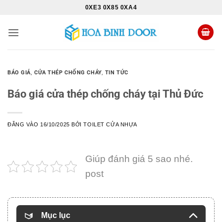
Bỏ
0XE3 0X85 0XA4
qua
nội
dung
BÁO GIÁ
,
CỬA THÉP CHỐNG CHÁY
,
TIN TỨC
Báo giá cửa thép chống cháy tại Thủ Đức
ĐĂNG VÀO
16/10/2025
BỞI
TOILET CỬA NHỰA
Giúp đánh giá 5 sao nhé.
post
Mục lục