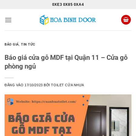
Bỏ
0XE3 0X85 0XA4
qua
nội
dung
BÁO GIÁ
,
TIN TỨC
Báo giá cửa gỗ MDF tại Quận 11 – Cửa gỗ
phòng ngủ
ĐĂNG VÀO
17/10/2023
BỞI
TOILET CỬA NHỰA