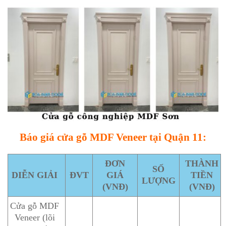
Báo giá cửa gỗ MDF Veneer tại Quận 11:
ĐƠN
THÀNH
SỐ
DIỄN GIẢI
ĐVT
GIÁ
TIỀN
LƯỢNG
(VNĐ)
(VNĐ)
Cửa gỗ MDF
Veneer (lõi