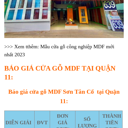
>>> Xem tthêm:
Mẫu cửa gỗ công nghiệp MDF mới
nhất 2023
BÁO GIÁ CỬA GỖ MDF TẠI QUẬN
11:
Báo giá cửa gỗ MDF Sơn Tân Cổ tại Quận
11:
ĐƠN
THÀNH
SỐ
DIỄN GIẢI
ĐVT
GIÁ
TIỀN
LƯỢNG