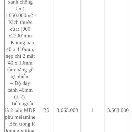
xanh chống
ẩm)
1.850.000m2–
Kích thước
cửa: (900
x2200)mm
– Khung bao
40 x 110mm;
nẹp chỉ 2 mặt
40 x 10mm
làm bằng gỗ
tự nhiên.
– Độ dày
cánh 40mm
(± 2).
– Bên ngoài
là 2 tấm MDF
Bộ
3.663.000
1
3.663.000
phủ melamine
– Bên trong là
khung xương