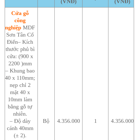
(VNĐ)
(VNĐ)
Cửa gỗ
công
nghiệp
MDF
Sơn Tân Cổ
Điển– Kích
thước phủ bì
cửa: (900 x
2200 )mm
– Khung bao
40 x 110mm;
nẹp chỉ 2
mặt 40 x
10mm làm
bằng gỗ tự
nhiên.
– Độ dày
Bộ
4.356.000
1
4.356.000
cánh 40mm
(± 2).