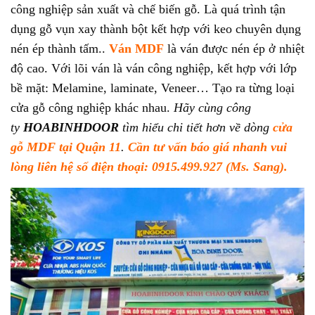
công nghiệp sản xuất và chế biến gỗ. Là quá trình tận
dụng gỗ vụn xay thành bột kết hợp với keo chuyên dụng
nén ép thành tấm..
Ván MDF
là ván được nén ép ở nhiệt
độ cao. Với lõi ván là ván công nghiệp, kết hợp với lớp
bề mặt: Melamine, laminate, Veneer… Tạo ra từng loại
cửa gỗ công nghiệp khác nhau.
Hãy cùng công
ty
HOABINHDOOR
tìm hiểu chi tiết hơn về dòng
cửa
gỗ MDF tại Quận 11
.
Cần tư vấn báo giá nhanh vui
lòng liên hệ số điện thoại: 0915.499.927 (Ms. Sang).