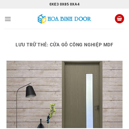
Bỏ
0XE3 0X85 0XA4
qua
nội
dung
LƯU TRỮ THẺ:
CỬA GỖ CÔNG NGHIỆP MDF