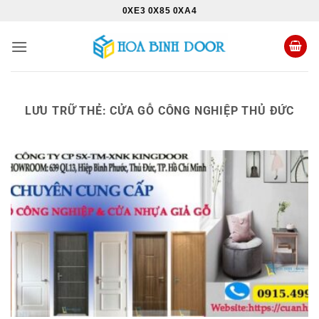
Bỏ
0XE3 0X85 0XA4
qua
nội
dung
LƯU TRỮ THẺ:
CỬA GỖ CÔNG NGHIỆP THỦ ĐỨC