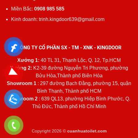
Miền Bắc:
0908 985 585
Kinh doanh: trinh.kingdoor639@gmail.com
CÔNG TY CỔ PHẦN SX - TM - XNK - KINGDOOR
Xưởng 1:
40 TL 31, Thạnh Lộc, Q. 12, Tp.HCM
Xưởng 2:
K2-39 đường Nguyễn Tri Phương, phường
Bửu Hòa,Thành phố Biên Hòa
Showroom 1
: 297 đường Bạch Đằng, phường 15, quận
Bình Thạnh, Thành phố HCM
Showroom 2
: 639 QL13, phường Hiệp Bình Phước, Q.
Thủ Đức, Thành phố Hồ Chí Minh
Copyright 2026 ©
cuanhuatoilet.com