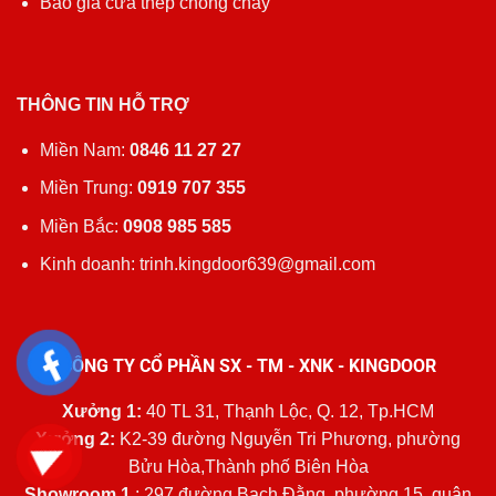
Báo giá cửa thép chống cháy
THÔNG TIN HỖ TRỢ
Miền Nam:
0846 11 27 27
Miền Trung:
0919 707 355
Miền Bắc:
0908 985 585
Kinh doanh: trinh.kingdoor639@gmail.com
CÔNG TY CỔ PHẦN SX - TM - XNK - KINGDOOR
Xưởng 1:
40 TL 31, Thạnh Lộc, Q. 12, Tp.HCM
Xưởng 2:
K2-39 đường Nguyễn Tri Phương, phường
Bửu Hòa,Thành phố Biên Hòa
Showroom 1
: 297 đường Bạch Đằng, phường 15, quận