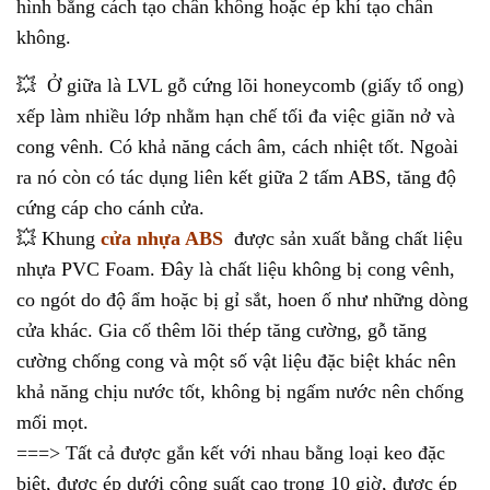
hình bằng cách tạo chân không hoặc ép khí tạo chân
không.
💥 Ở giữa là LVL gỗ cứng lõi honeycomb (giấy tổ ong)
xếp làm nhiều lớp nhằm hạn chế tối đa việc giãn nở và
cong vênh. Có khả năng cách âm, cách nhiệt tốt. Ngoài
ra nó còn có tác dụng liên kết giữa 2 tấm ABS, tăng độ
cứng cáp cho cánh cửa.
💥 Khung
cửa nhựa ABS
được sản xuất bằng chất liệu
nhựa PVC Foam. Đây là chất liệu không bị cong vênh,
co ngót do độ ẩm hoặc bị gỉ sắt, hoen ố như những dòng
cửa khác. Gia cố thêm lõi thép tăng cường, gỗ tăng
cường chống cong và một số vật liệu đặc biệt khác nên
khả năng chịu nước tốt, không bị ngấm nước nên chống
mối mọt.
===> Tất cả được gắn kết với nhau bằng loại keo đặc
biệt, được ép dưới công suất cao trong 10 giờ, được ép