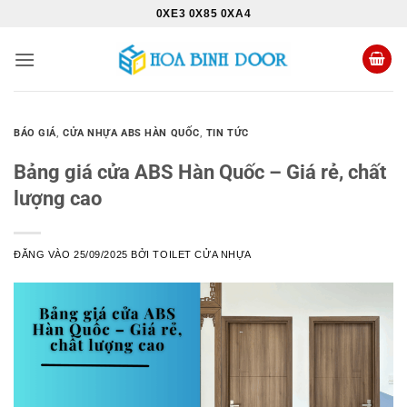
Bỏ
0XE3 0X85 0XA4
qua
nội
dung
BÁO GIÁ
,
CỬA NHỰA ABS HÀN QUỐC
,
TIN TỨC
Bảng giá cửa ABS Hàn Quốc – Giá rẻ, chất
lượng cao
ĐĂNG VÀO
25/09/2025
BỞI
TOILET CỬA NHỰA