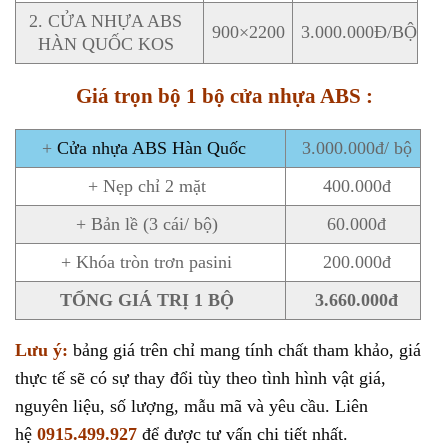
2. CỬA NHỰA ABS
900×2200
3.000.000Đ/BỘ
HÀN QUỐC KOS
Giá trọn bộ 1 bộ cửa nhựa ABS :
+
Cửa nhựa ABS Hàn Quốc
3.000.000đ/ bộ
+ Nẹp chỉ 2 mặt
400.000đ
+ Bản lề (3 cái/ bộ)
60.000đ
+ Khóa tròn trơn pasini
200.000đ
TỔNG GIÁ TRỊ 1 BỘ
3.660.000đ
Lưu ý:
bảng giá trên chỉ mang tính chất tham khảo, giá
thực tế sẽ có sự thay đổi tùy theo tình hình vật giá,
nguyên liệu, số lượng, mẫu mã và yêu cầu. Liên
hệ
0915.499.927
để được tư vấn chi tiết nhất.