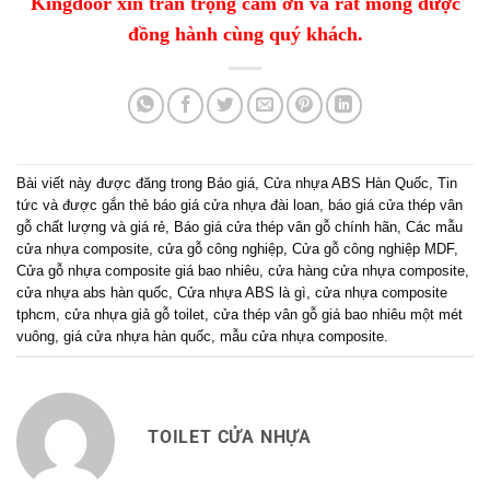
Kingdoor xin trân trọng cảm ơn và rất mong được
đồng hành cùng quý khách.
Bài viết này được đăng trong
Báo giá
,
Cửa nhựa ABS Hàn Quốc
,
Tin
tức
và được gắn thẻ
báo giá cửa nhựa đài loan
,
báo giá cửa thép vân
gỗ chất lượng và giá rẻ
,
Báo giá cửa thép vân gỗ chính hãn
,
Các mẫu
cửa nhựa composite
,
cửa gỗ công nghiệp
,
Cửa gỗ công nghiệp MDF
,
Cửa gỗ nhựa composite giá bao nhiêu
,
cửa hàng cửa nhựa composite
,
cửa nhựa abs hàn quốc
,
Cửa nhựa ABS là gì
,
cửa nhựa composite
tphcm
,
cửa nhựa giả gỗ toilet
,
cửa thép vân gỗ giá bao nhiêu một mét
vuông
,
giá cửa nhựa hàn quốc
,
mẫu cửa nhựa composite
.
TOILET CỬA NHỰA