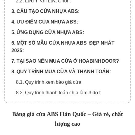
2.2. Lưu Ý Khi Lựa Chọn:
3. CẤU TẠO CỬA NHỰA ABS:
4. ƯU ĐIỂM CỬA NHỰA ABS:
5. ỨNG DỤNG CỬA NHỰA ABS:
6. MỘT SỐ MẪU CỬA NHỰA ABS ĐẸP NHẤT
2025:
7. TẠI SAO NÊN MUA CỬA Ở HOABINHDOOR?
8. QUY TRÌNH MUA CỬA VÀ THANH TOÁN:
8.1. Quy trình xem báo giá cửa:
8.2. Quy trình thanh toán chia làm 3 đợt:
Bảng giá cửa ABS Hàn Quốc – Giá rẻ, chất
lượng cao