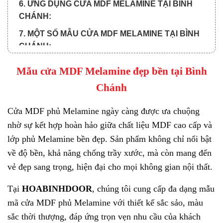
6. ỨNG DỤNG CỬA MDF MELAMINE TẠI BÌNH
CHÁNH:
7. MỘT SỐ MẪU CỬA MDF MELAMINE TẠI BÌNH
CHÁNH:
8. TẠI SAO NÊN MUA CỬA Ở HOABINHDOOR?
Mẫu cửa MDF Melamine đẹp bền tại Bình
9. QUY TRÌNH MUA CỬA VÀ THANH TOÁN:
Chánh
9.1. Quy trình xem báo giá cửa:
Cửa MDF phủ Melamine
ngày càng được ưa chuộng
9.2. Quy trình thanh toán chia làm 3 đợt:
nhờ sự kết hợp hoàn hảo giữa chất liệu MDF cao cấp và
lớp phủ Melamine bền đẹp. Sản phẩm không chỉ nổi bật
về độ bền, khả năng chống trầy xước, mà còn mang đến
vẻ đẹp sang trọng, hiện đại cho mọi không gian nội thất.
Tại
HOABINHDOOR
, chúng tôi cung cấp đa dạng mẫu
mã cửa MDF phủ Melamine với thiết kế sắc sảo, màu
sắc thời thượng, đáp ứng trọn vẹn nhu cầu của khách