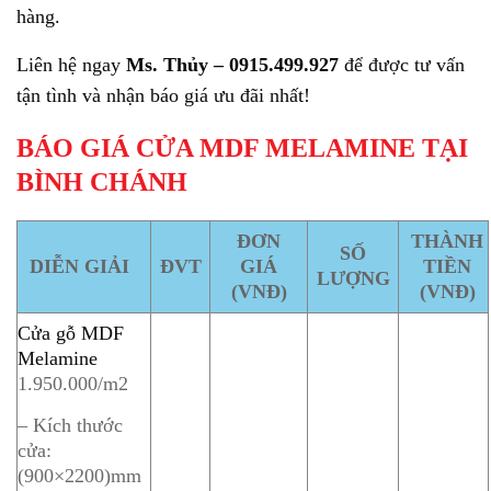
hàng.
Liên hệ ngay
Ms. Thủy – 0915.499.927
để được tư vấn
tận tình và nhận báo giá ưu đãi nhất!
BÁO GIÁ CỬA MDF MELAMINE TẠI
BÌNH CHÁNH
ĐƠN
THÀNH
SỐ
DIỄN GIẢI
ĐVT
GIÁ
TIỀN
LƯỢNG
(VNĐ)
(VNĐ)
Cửa gỗ MDF
Melamine
1.950.000/m2
– Kích thước
cửa:
(900×2200)mm