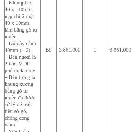
– Khung bao
40 x 110mm;
nẹp chỉ 2 mặt
40 x 10mm
làm bằng gỗ tự
nhiên.
– Độ dày cánh
Bộ
3.861.000
1
3.861.000
40mm (± 2).
– Bên ngoài là
2 tấm MDF
phủ melamine
– Bên trong là
khung xương
bằng gỗ tự
nhiên đã được
sử lý để triệt
tiêu sớ gỗ,
chống cong
vênh.
– Sơn hoàn