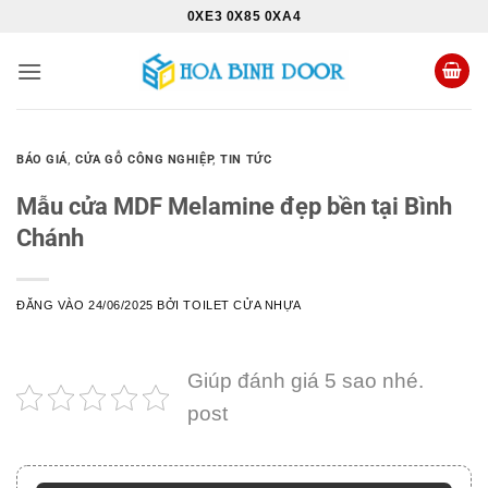
Bỏ
0XE3 0X85 0XA4
qua
nội
dung
BÁO GIÁ
,
CỬA GỖ CÔNG NGHIỆP
,
TIN TỨC
Mẫu cửa MDF Melamine đẹp bền tại Bình
Chánh
ĐĂNG VÀO
24/06/2025
BỞI
TOILET CỬA NHỰA
Giúp đánh giá 5 sao nhé.
post