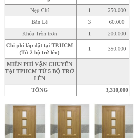
Nẹp Chỉ
1
250.000
Bản Lề
3
60.000
Khóa Tròn trơn
1
200.000
Chi phí lắp đặt tại TP.HCM
1
350.000
(Từ 2 bộ trở lên)
MIỄN PHÍ VẬN CHUYỂN
TẠI TPHCM TỪ 5 BỘ TRỞ
LÊN
TỔNG
3,310,000