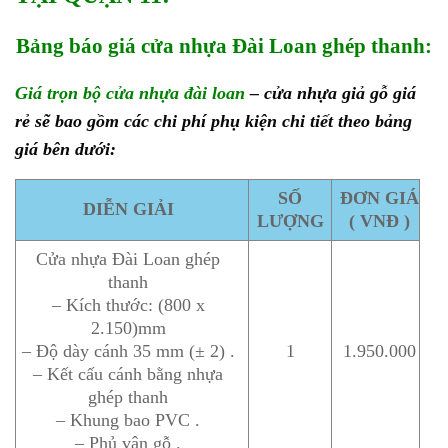
Bảng báo giá cửa nhựa Đài Loan ghép thanh:
Giá trọn bộ cửa nhựa đài loan
– cửa nhựa giả gỗ giá
rẻ sẽ bao gồm các chi phí phụ kiện chi tiết theo bảng
giá bên dưới:
SỐ
ĐƠN GIÁ
DIỄN GIẢI
LƯỢNG
( VNĐ )
Cửa nhựa Đài Loan ghép
thanh
– Kích thước: (800 x
2.150)mm
– Độ dày cánh 35 mm (± 2) .
1
1.950.000
– Kết cấu cánh bằng nhựa
ghép thanh
– Khung bao PVC .
– Phủ vân gỗ .