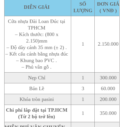
SỐ
ĐƠN GIÁ
DIỄN GIẢI
LƯỢNG
( VNĐ )
Cửa nhựa Đài Loan Đúc tại
TPHCM
– Kích thước: (800 x
2.150)mm
1
2.150.000
– Độ dày cánh 35 mm (± 2) .
– Kết cấu cánh bằng nhựa đúc
– Khung bao PVC .
– Phủ vân gỗ .
Nẹp Chỉ
1
300.000
Bản Lề
3
60.000
Khóa tròn pasini
1
200.000
Chi phí lắp đặt tại TP.HCM
1
350.000
(Từ 2 bộ trở lên)