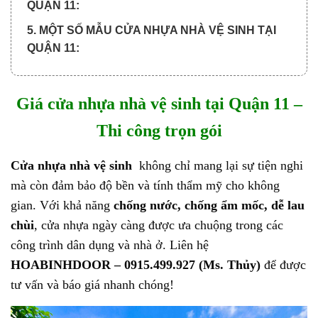
QUẬN 11:
5. MỘT SỐ MẪU CỬA NHỰA NHÀ VỆ SINH TẠI
QUẬN 11:
6. TẠI SAO NÊN MUA CỬA Ở HOABINHDOOR?
7. QUY TRÌNH MUA CỬA VÀ THANH TOÁN:
Giá cửa nhựa nhà vệ sinh tại Quận 11 –
7.1. Quy trình xem cửa nhựa nhà vệ sinh tại Quận
Thi công trọn gói
11
Cửa nhựa nhà vệ sinh
không chỉ mang lại sự tiện nghi
7.2. Quy trình thanh toán chia làm 3 đợt:
mà còn đảm bảo độ bền và tính thẩm mỹ cho không
gian. Với khả năng
chống nước, chống ẩm mốc, dễ lau
chùi
, cửa nhựa ngày càng được ưa chuộng trong các
công trình dân dụng và nhà ở.
Liên hệ
HOABINHDOOR – 0915.499.927 (Ms. Thủy)
để được
tư vấn và báo giá nhanh chóng!