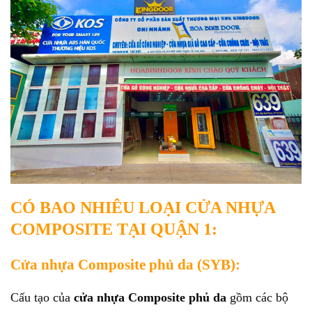
CÓ BAO NHIÊU LOẠI CỬA NHỰA
COMPOSITE TẠI QUẬN 1:
Cửa nhựa Composite phủ da (SYB):
Cấu tạo của
cửa nhựa Composite phủ da
gồm các bộ