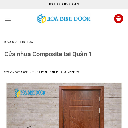
Bỏ
0XE3 0X85 0XA4
qua
nội
dung
BÁO GIÁ
,
TIN TỨC
Cửa nhựa Composite tại Quận 1
ĐĂNG VÀO
04/12/2024
BỞI
TOILET CỬA NHỰA