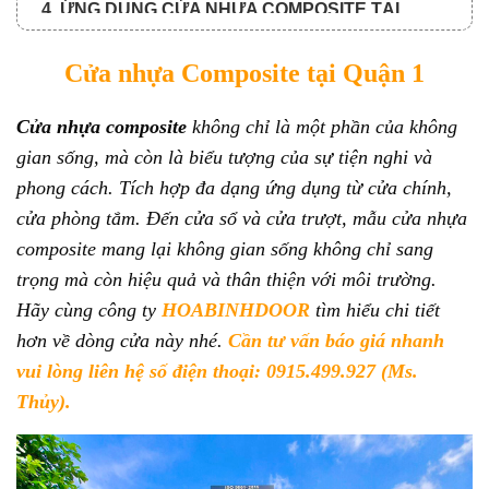
4. ỨNG DỤNG CỬA NHỰA COMPOSITE TẠI
QUẬN 1:
Cửa nhựa Composite tại Quận 1
5. MỘT SỐ MẪU CỬA NHỰA COMPOSITE TẠI
QUẬN 1:
Cửa nhựa composite
không chỉ là một phần của không
6. TẠI SAO NÊN MUA CỬA Ở HOABINHDOOR?
gian sống, mà còn là biểu tượng của sự tiện nghi và
7. QUY TRÌNH MUA CỬA VÀ THANH TOÁN:
phong cách. Tích hợp đa dạng ứng dụng từ cửa chính,
cửa phòng tắm. Đến cửa sổ và cửa trượt, mẫu cửa nhựa
7.1. Quy trình xem cửa nhựa composite tại Quận 1
online:
composite mang lại không gian sống không chỉ sang
trọng mà còn hiệu quả và thân thiện với môi trường.
7.2. Quy trình thanh toán chia làm 3 đợt:
Hãy cùng công ty
HOABINHDOOR
tìm hiểu chi tiết
hơn về dòng cửa này nhé.
Cần tư vấn báo giá nhanh
vui lòng liên hệ số điện thoại: 0915.499.927 (Ms.
Thủy).