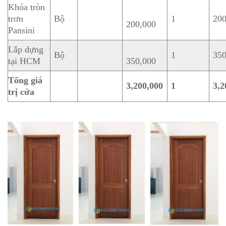
Khóa tròn
trơn
Bộ
1
200
200,000
Pansini
Lắp dựng
Bộ
1
350
tại HCM
350,000
Tổng giá
3,200,000
1
3,2
trị cửa