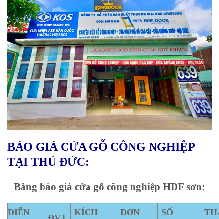
BÁO GIÁ CỬA GỖ CÔNG NGHIỆP
TẠI THỦ ĐỨC:
Bảng báo giá cửa gỗ công nghiệp HDF sơn:
DIỄN
KÍCH
ĐƠN
SỐ
TH
ĐVT