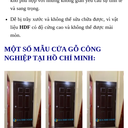
khó phù hợp với những không gian yêu cầu sự tinh tế
và sang trọng.
Dễ bị trầy xước và không thể sửa chữa được, vì vật
liệu
HDF
có độ cứng cao và không thể được mài
mòn.
MỘT SỐ MẪU CỬA GỖ CÔNG
NGHIỆP TẠI HỒ CHÍ MINH: