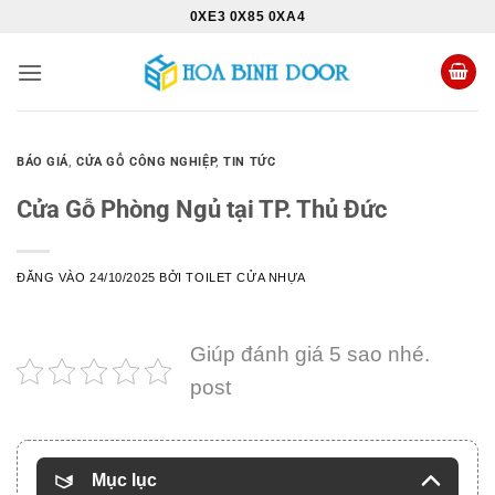
Bỏ
0XE3 0X85 0XA4
qua
nội
dung
BÁO GIÁ
,
CỬA GỖ CÔNG NGHIỆP
,
TIN TỨC
Cửa Gỗ Phòng Ngủ tại TP. Thủ Đức
ĐĂNG VÀO
24/10/2025
BỞI
TOILET CỬA NHỰA
Giúp đánh giá 5 sao nhé.
post
Mục lục