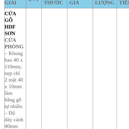
GIẢI
THƯỚC
GIÁ
LƯỢNG
TI
CỬA
GỖ
HDF
SƠN
CỬA
PHÒNG
– Khung
bao 40 x
110mm;
nẹp chỉ
2 mặt 40
x 10mm
làm
bằng gỗ
tự nhiên.
– Độ
dày cánh
40mm