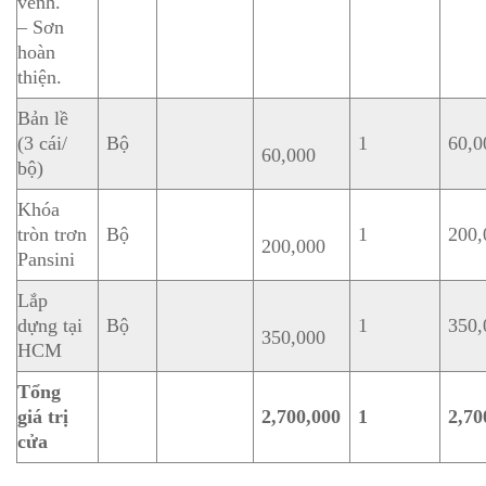
vênh.
– Sơn
hoàn
thiện.
Bản lề
(3 cái/
Bộ
1
60,0
60,000
bộ)
Khóa
tròn trơn
Bộ
1
200,
200,000
Pansini
Lắp
dựng tại
Bộ
1
350,
350,000
HCM
Tổng
giá trị
2,700,000
1
2,70
cửa