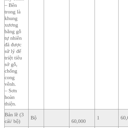
– Bên
trong là
khung
xương
bằng gỗ
tự nhiên
đã được
sử lý để
triệt tiêu
sớ gỗ,
chống
cong
vênh.
– Sơn
hoàn
thiện.
Bản lề (3
Bộ
1
60,
cái/ bộ)
60,000