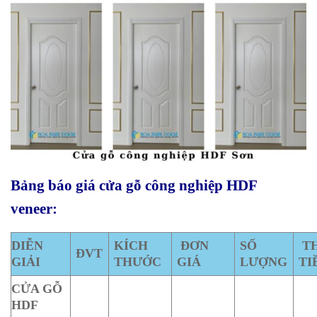
Bảng báo giá cửa gỗ công nghiệp HDF
veneer:
DIỄN
KÍCH
ĐƠN
SỐ
T
ĐVT
GIẢI
THƯỚC
GIÁ
LƯỢNG
TI
CỬA GỖ
HDF