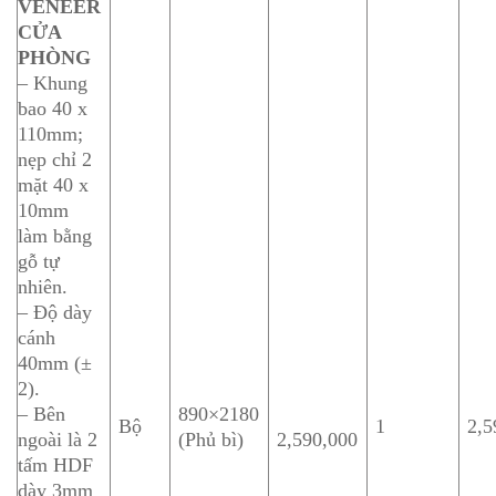
VENEER
CỬA
PHÒNG
– Khung
bao 40 x
110mm;
nẹp chỉ 2
mặt 40 x
10mm
làm bằng
gỗ tự
nhiên.
– Độ dày
cánh
40mm (±
2).
– Bên
890×2180
Bộ
1
2,5
ngoài là 2
(Phủ bì)
2,590,000
tấm HDF
dày 3mm