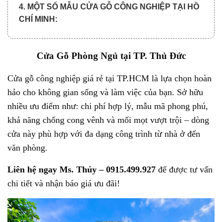
4. MỘT SỐ MẪU CỬA GỖ CÔNG NGHIỆP TẠI HỒ
CHÍ MINH:
5. TẠI SAO NÊN MUA CỬA Ở HOABINHDOOR?
6. QUY TRÌNH MUA CỬA VÀ THANH TOÁN:
Cửa Gỗ Phòng Ngủ tại TP. Thủ Đức
7. QUY TRÌNH MUA CỬA VÀ THANH TOÁN:
Cửa gỗ công nghiệp
giá rẻ tại TP.HCM là lựa chọn hoàn
7.1. Quy trình xem báo giá cửa:
hảo cho không gian sống và làm việc của bạn. Sở hữu
nhiều ưu điểm như: chi phí hợp lý, mẫu mã phong phú,
7.2. Quy trình thanh toán chia làm 3 đợt:
khả năng chống cong vênh và mối mọt vượt trội – dòng
cửa này phù hợp với đa dạng công trình từ nhà ở đến
văn phòng.
Liên hệ ngay Ms. Thủy – 0915.499.927
để được tư vấn
chi tiết và nhận báo giá ưu đãi!