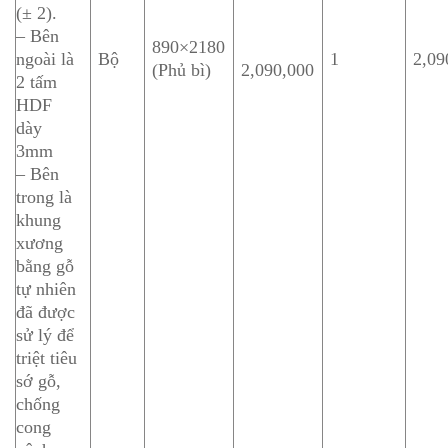
(± 2).
– Bên
890×2180
ngoài là
Bộ
1
2,09
(Phủ bì)
2,090,000
2 tấm
HDF
dày
3mm
– Bên
trong là
khung
xương
bằng gỗ
tự nhiên
đã được
sử lý để
triệt tiêu
sớ gỗ,
chống
cong