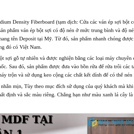
edium Density Fiberboard (tạm dịch: Cửa các ván ép sợi bột c
 sản phẩm ván ép bột sợi có độ nén ở mức trung bình và độ n
mang tên Deposit tại Mỹ. Từ đó, sản phẩm nhanh chóng được
rong đó có Việt Nam.
t sợi gỗ tự nhiên và được nghiện bằng các loại máy chuyên 
c. Sau đó, sản phẩm được đưa vào bồn rửa để rửa trôi các tạ
áy trộn và sử dụng keo cộng các chất kết dính để có thể né
hẵn mịn, Tùy theo mục đích sử dụng của quý khách mà khi s
ất định và sắc màu riêng. Chẳng hạn như màu xanh lá cây là