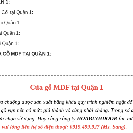
N 1:
 Cổ tại Quận 1:
ại Quận 1:
i Quận 1:
i Quận 1:
 GỖ MDF TẠI QUẬN 1:
 QUẬN 1 ĐÃ THI CÔNG:
Cửa gỗ MDF tại Quận 1
HOABINHDOOR?
a chuộng được sản xuất bằng khâu quy trình nghiêm ngặt để
NH TOÁN:
 gỗ vụn nên có mức giá thành vô cùng phải chăng. Trong s
 tại Quận 1 online:
ựa chọn sử dụng. Hãy cùng công ty
HOABINHDOOR
tìm hi
vui lòng liên hệ số điện thoại: 0915.499.927 (Ms. Sang).
 3 đợt: