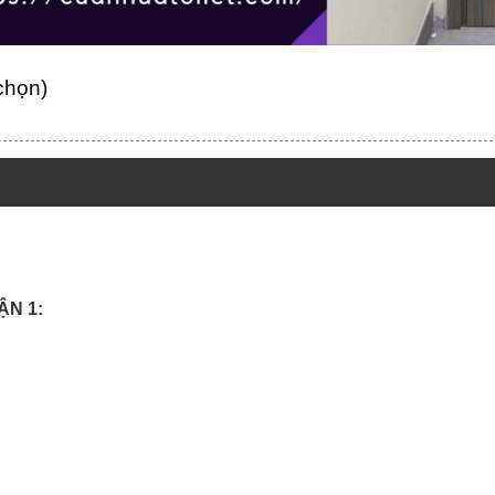
 chọn)
ẬN 1: