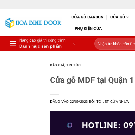
Bỏ
qua
CỬA GỖ CARBON
CỬA GỖ
nội
dung
PHỤ KIỆN CỬA
Nâng cao giá trị công trình
Tìm
Danh mục sản phẩm
kiếm:
BÁO GIÁ
,
TIN TỨC
Cửa gỗ MDF tại Quận 1
ĐĂNG VÀO
22/09/2023
BỞI
TOILET CỬA NHỰA