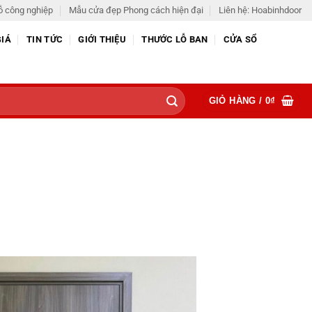
ỗ công nghiệp
Mẫu cửa đẹp Phong cách hiện đại
Liên hệ: Hoabinhdoor
GIÁ
TIN TỨC
GIỚI THIỆU
THƯỚC LỖ BAN
CỬA SỔ
GIỎ HÀNG /
0
₫