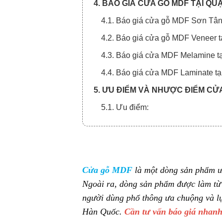
4. BÁO GIÁ CỬA GỖ MDF TẠI QUẬ
4.1. Báo giá cửa gỗ MDF Sơn Tân
4.2. Báo giá cửa gỗ MDF Veneer t
4.3. Báo giá cửa MDF Melamine tạ
4.4. Báo giá cửa MDF Laminate tạ
5. ƯU ĐIỂM VÀ NHƯỢC ĐIỂM CỬA
5.1. Ưu điểm:
5.2. Nhược điểm:
6. MỘT SỐ MẪU CỬA GỖ MDF TẠI
7. TẠI SAO NÊN MUA CỬA TẠI 
Cửa gỗ MDF
là một dòng sản phẩm ư
8. QUY TRÌNH MUA CỬA VÀ THA
Ngoài ra, dòng sản phẩm được làm từ
8.1. Quy trình xem giá cửa gỗ MDF
người dùng phổ thông ưa chuộng và l
Hàn Quốc.
Cần tư vấn báo giá nhanh 
8.2. Quy trình thanh toán chia làm