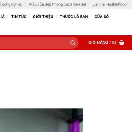
ỗ công nghiệp
Mẫu cửa đẹp Phong cách hiện đại
Liên hệ: Hoabinhdoor
GIÁ
TIN TỨC
GIỚI THIỆU
THƯỚC LỖ BAN
CỬA SỔ
GIỎ HÀNG /
0
₫