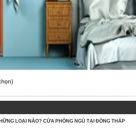
 chọn)
NHỮNG LOẠI NÀO? CỬA PHÒNG NGỦ TẠI ĐỒNG THÁP