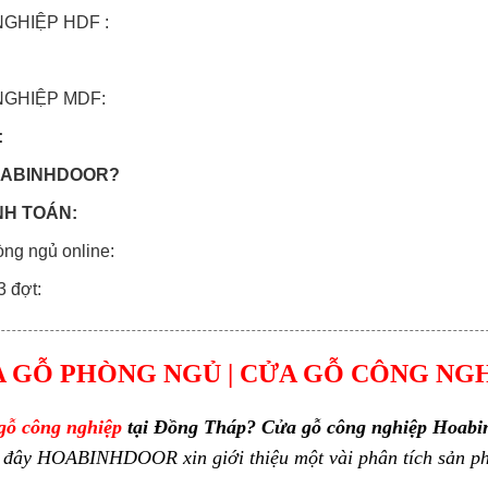
NGHIỆP HDF :
 NGHIỆP MDF:
:
HOABINHDOOR?
NH TOÁN:
òng ngủ online:
 3 đợt:
 GỖ PHÒNG NGỦ | CỬA GỖ CÔNG NG
gỗ công nghiệp
tại Đồng Tháp?
Cửa gỗ công nghiệp Hoab
 đây
HOABINHDOOR
xin giới thiệu một vài phân tích sản p