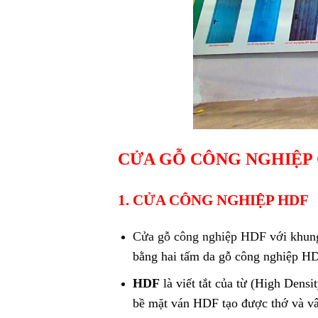
CỬA GỖ CÔNG NGHIỆP
1.
CỬA CÔNG NGHIỆP
HDF
Cửa gỗ công nghiệp HDF
với khung
bằng hai tấm da gỗ công nghiệp H
HDF
là viết tắt của từ (High Densi
bề mặt ván HDF tạo được thớ và vân