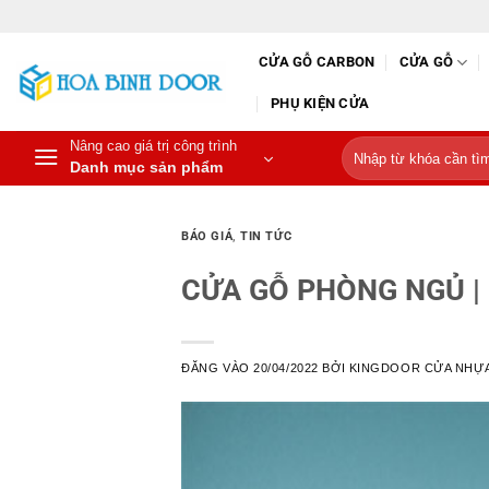
Bỏ
qua
CỬA GỖ CARBON
CỬA GỖ
nội
dung
PHỤ KIỆN CỬA
Nâng cao giá trị công trình
Tìm
Danh mục sản phẩm
kiếm:
BÁO GIÁ
,
TIN TỨC
CỬA GỖ PHÒNG NGỦ |
ĐĂNG VÀO
20/04/2022
BỞI
KINGDOOR CỬA NHỰA