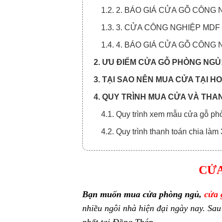
1.2. 2. BÁO GIÁ CỬA GỖ CÔNG 
1.3. 3. CỬA CÔNG NGHIỆP MDF
1.4. 4. BÁO GIÁ CỬA GỖ CÔNG
2. ƯU ĐIỂM CỬA GỖ PHÒNG NGỦ
3. TẠI SAO NÊN MUA CỬA TẠI 
4. QUY TRÌNH MUA CỬA VÀ THA
4.1. Quy trình xem mẫu cửa gỗ ph
4.2. Quy trình thanh toán chia làm
CỬA
Bạn muốn mua cửa phòng ngủ,
cửa 
nhiều ngôi nhà hiện đại ngày nay.
Sau
nhất tại Đồng Tháp.