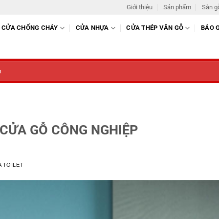
Giới thiệu
Sản phẩm
Sàn g
CỬA CHỐNG CHÁY
CỬA NHỰA
CỬA THÉP VÂN GỖ
BÁO 
 CỬA GỖ CÔNG NGHIỆP
 TOILET