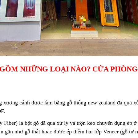
GỒM NHỮNG LOẠI NÀO? CỬA PHÒN
 xương cánh được làm bằng gỗ thông new zealand đã qua xử
DF.
ty Fiber) là bột gỗ đã qua xử lý và trộn keo chuyên dụng ép ở 
 gần như gỗ thật hoăc được ép thêm hai lớp Veneer (gỗ tự n