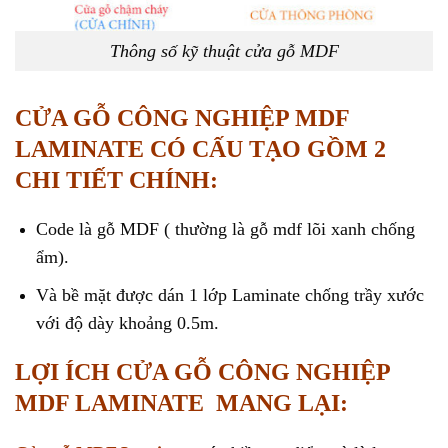
Thông số kỹ thuật cửa gỗ MDF
CỬA GỖ CÔNG NGHIỆP MDF
LAMINATE CÓ CẤU TẠO GỒM 2
CHI TIẾT CHÍNH:
Code là gỗ MDF ( thường là gỗ mdf lõi xanh chống
ẩm).
Và bề mặt được dán 1 lớp Laminate chống trầy xước
với độ dày khoảng 0.5m.
LỢI ÍCH CỬA GỖ CÔNG NGHIỆP
MDF LAMINATE MANG LẠI: