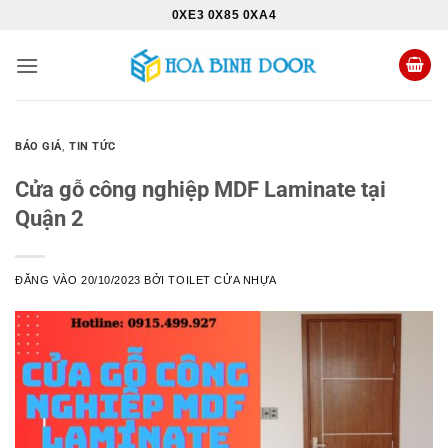
Bỏ
0XE3 0X85 0XA4
qua
nội
dung
BÁO GIÁ
,
TIN TỨC
Cửa gỗ công nghiệp MDF Laminate tại
Quận 2
ĐĂNG VÀO
20/10/2023
BỞI
TOILET CỬA NHỰA