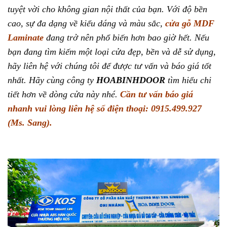
LAMINATE TẠI QUẬN 2:
tuyệt vời cho không gian nội thất của bạn. Với độ bền
7. TẠI SAO NÊN MUA CỬA TẠI HOABINHDOOR?
cao, sự đa dạng về kiểu dáng và màu sắc,
cửa gỗ MDF
8. QUY TRÌNH MUA CỬA VÀ THANH TOÁN:
Laminate
đang trở nên phổ biến hơn bao giờ hết. Nếu
bạn đang tìm kiếm một loại cửa đẹp, bền và dễ sử dụng,
8.1. Quy trình xem báo giá cửa gỗ MDF Laminate
hãy liên hệ với chúng tôi để được tư vấn và báo giá tốt
tại Quận 2 online:
nhất. Hãy cùng công ty
HOABINHDOOR
tìm hiểu chi
8.2. Quy trình thanh toán chia làm 3 đợt:
tiết hơn về dòng cửa này nhé.
Cần tư vấn báo giá
nhanh vui lòng liên hệ số điện thoại: 0915.499.927
(Ms.
Sang).