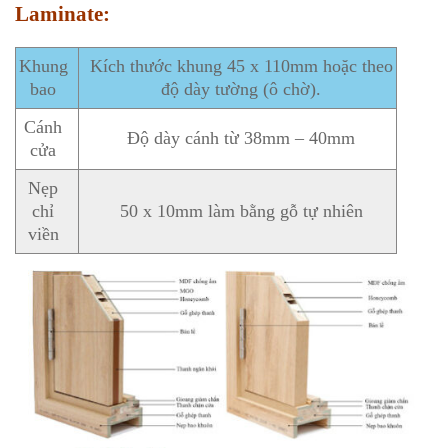
Laminate:
Khung
Kích thước khung 45 x 110mm hoặc theo
bao
độ dày tường (ô chờ).
Cánh
Độ dày cánh từ 38mm – 40mm
cửa
Nẹp
chỉ
50 x 10mm làm bằng gỗ tự nhiên
viền