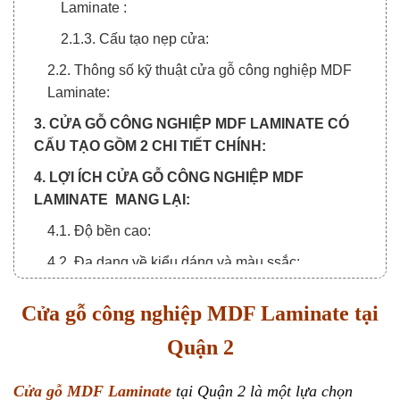
Laminate :
2.1.3. Cấu tạo nẹp cửa:
2.2. Thông số kỹ thuật cửa gỗ công nghiệp MDF
Laminate:
3. CỬA GỖ CÔNG NGHIỆP MDF LAMINATE CÓ
CẤU TẠO GỒM 2 CHI TIẾT CHÍNH:
4. LỢI ÍCH CỬA GỖ CÔNG NGHIỆP MDF
LAMINATE MANG LẠI:
4.1. Độ bền cao:
4.2. Đa dạng về kiểu dáng và màu ssắc:
4.3. Dễ dàng lắp đặt và bảo trì:
Cửa gỗ công nghiệp MDF Laminate tại
5. ỨNG DỤNG CỬA GỖ MDF LAMINATE TẠI
Quận 2
QUẬN 2:
6. MỘT SỐ HÌNH CỬA GỖ CÔNG NGHIỆP MDF
Cửa gỗ MDF Laminate
tại Quận 2 là một lựa chọn