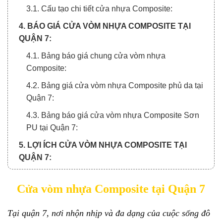
3.1. Cấu tạo chi tiết cửa nhựa Composite:
4. BÁO GIÁ CỬA VÒM NHỰA COMPOSITE TẠI
QUẬN 7:
4.1. Bảng báo giá chung cửa vòm nhựa
Composite:
4.2. Bảng giá cửa vòm nhựa Composite phủ da tại
Quận 7:
4.3. Bảng báo giá cửa vòm nhựa Composite Sơn
PU tại Quận 7:
5. LỢI ÍCH CỬA VÒM NHỰA COMPOSITE TẠI
QUẬN 7:
5.1. Thiết kế tạo sự khác biệt:
Cửa vòm nhựa Composite tại Quận 7
5.2. Vừa mang nét cổ điển, vừa tạo sự sang trọng:
5.3. Dễ dàng thi công và bảo dưỡng:
Tại quận 7, nơi nhộn nhịp và đa dạng của cuộc sống đô