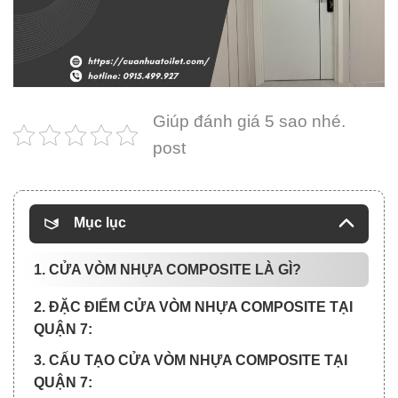
Giúp đánh giá 5 sao nhé.
post
Mục lục
1. CỬA VÒM NHỰA COMPOSITE LÀ GÌ?
2. ĐẶC ĐIỂM CỬA VÒM NHỰA COMPOSITE TẠI
QUẬN 7:
3. CẤU TẠO CỬA VÒM NHỰA COMPOSITE TẠI
QUẬN 7: