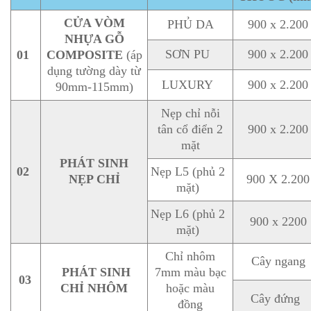
CỬA VÒM
PHỦ DA
900 x 2.200
NHỰA GỖ
SƠN PU
900 x 2.200
01
COMPOSITE
(áp
dụng tường dày từ
LUXURY
900 x 2.200
90mm-115mm)
Nẹp chỉ nỗi
tân cổ điển 2
900 x 2.200
mặt
PHÁT SINH
02
Nẹp L5 (phủ 2
NẸP CHỈ
900 X 2.200
mặt)
Nẹp L6 (phủ 2
900 x 2200
mặt)
Chỉ nhôm
Cây ngang
PHÁT SINH
7mm màu bạc
03
CHỈ NHÔM
hoặc màu
Cây đứng
đồng