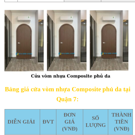
Bảng giá cửa vòm nhựa Composite phủ da tại
Quận 7:
ĐƠN
THÀNH
SỐ
DIỄN GIẢI
ĐVT
GIÁ
TIỀN
LƯỢNG
(VNĐ)
(VNĐ)