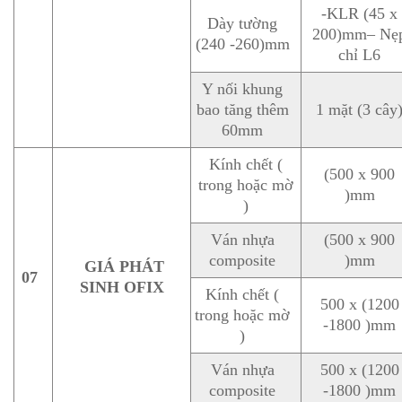
-KLR (45 x
Dày tường
200)mm– Nẹ
(240 -260)mm
chỉ L6
Y nối khung
bao tăng thêm
1 mặt (3 cây
60mm
Kính chết (
(500 x 900
trong hoặc mờ
)mm
)
Ván nhựa
(500 x 900
composite
)mm
GIÁ PHÁT
07
SINH OFIX
Kính chết (
500 x (1200
trong hoặc mờ
-1800 )mm
)
Ván nhựa
500 x (1200
composite
-1800 )mm