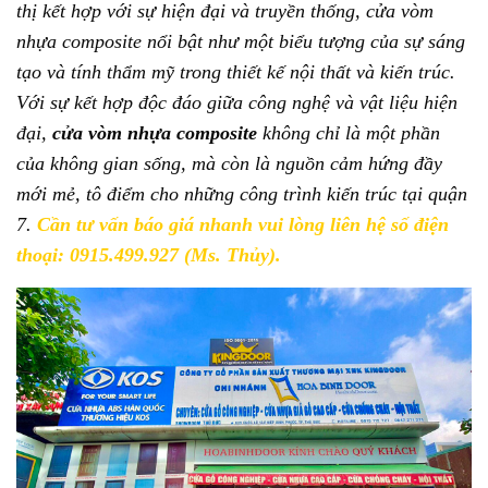
thị kết hợp với sự hiện đại và truyền thống, cửa vòm
5.4. Đa dạng về mẫu mã và chất liệu:
nhựa composite nổi bật như một biểu tượng của sự sáng
6. MỘT SỐ MẪU CỬA VÒM NHỰA COMPOSITE
tạo và tính thẩm mỹ trong thiết kế nội thất và kiến trúc.
TẠI QUẬN 7:
Với sự kết hợp độc đáo giữa công nghệ và vật liệu hiện
7. TẠI SAO NÊN MUA CỬA Ở HOABINHDOOR?
đại,
cửa vòm nhựa composite
không chỉ là một phần
8. QUY TRÌNH MUA CỬA VÀ THANH TOÁN:
của không gian sống, mà còn là nguồn cảm hứng đầy
8.1. Quy trình xem báo giá cửa:
mới mẻ, tô điểm cho những công trình kiến trúc tại quận
7.
Cần tư vấn báo giá nhanh vui lòng liên hệ số điện
8.2. Quy trình thanh toán chia làm 3 đợt:
thoại: 0915.499.927 (Ms. Thủy).