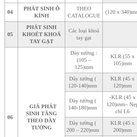
PHÁT SINH Ô
THEO
04
(120 x 340)
KÍNH
CATALOGUE
PHÁT SINH
Các loại khoá
05
KHOÉT KHOÁ
tay gạt
TAY GẠT
Dày tường :
KLR (55 x
(105 –
105)mm
125)mm
Dày tường (
KLR (45 x
120-140)mm
120)mm
-KLR (45 x
Dày tường (
120)mm– Nẹ
GIÁ PHÁT
140-180)mm
chỉ L6
SINH TĂNG
06
THEO DÀY
Dày tường (
KLR (45 x
TƯỜNG
200 – 220)mm
200)mm