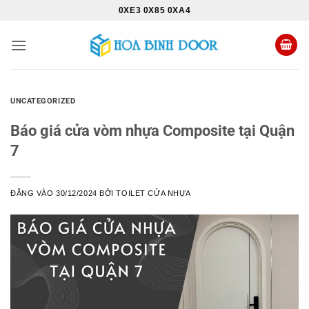
Bỏ
0XE3 0X85 0XA4
qua
nội
dung
UNCATEGORIZED
Báo giá cửa vòm nhựa Composite tại Quận
7
ĐĂNG VÀO
30/12/2024
BỞI
TOILET CỬA NHỰA