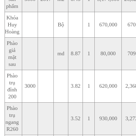
phẩm
Khóa
Huy
Bộ
1
670,000
670
Hoàng
Phào
giả
md
8.87
1
80,000
709
mặt
sau
Phào
trụ
3000
3.82
1
620,000
2,36
đỉnh
200
Phào
trụ
3.52
1
930,000
3,27
ngang
R260