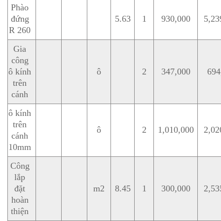
Phào
đứng
5.63
1
930,000
5,23
R 260
Gia
công
ô kính
ô
2
347,000
694
trên
cánh
ô kính
trên
ô
2
1,010,000
2,02
cánh
10mm
Công
lắp
đặt
m2
8.45
1
300,000
2,53
hoàn
thiện