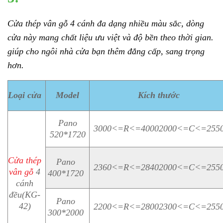
Cửa thép vân gỗ
4 cánh đa dạng nhiều màu sắc, dòng
cửa này mang chất liệu ưu việt và độ bền theo thời gian.
giúp cho ngôi nhà cửa bạn thêm đẳng cấp, sang trọng
hơn.
Loại cửa
Model
Kích thước
Pano
3000<=R<=40002000<=C<=255
520*1720
Cửa thép
Pano
2360<=R<=28402000<=C<=255
vân gỗ
4
400*1720
cánh
đều(KG-
Pano
42)
2200<=R<=28002300<=C<=255
300*2000