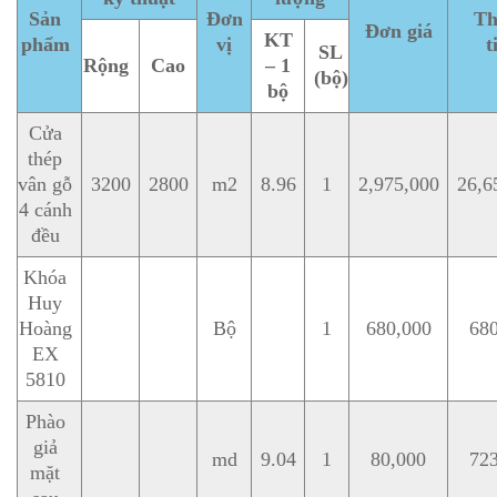
Sản
Đơn
Th
Đơn giá
KT
phẩm
vị
t
SL
Rộng
Cao
– 1
(bộ)
bộ
Cửa
thép
vân gỗ
3200
2800
m2
8.96
1
2,975,000
26,6
4 cánh
đều
Khóa
Huy
Hoàng
Bộ
1
680,000
68
EX
5810
Phào
giả
md
9.04
1
80,000
72
mặt