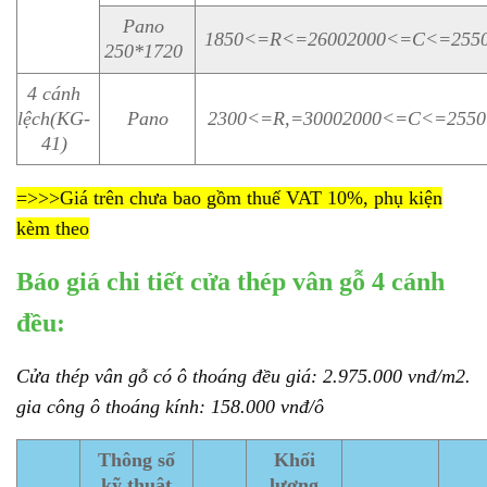
Pano
1850<=R<=26002000<=C<=255
250*1720
4 cánh
lệch(KG-
Pano
2300<=R,=30002000<=C<=2550
41)
=>>>Giá trên chưa bao gồm thuế VAT 10%, phụ kiện
kèm theo
Báo giá chi tiết cửa thép vân gỗ 4 cánh
đều:
Cửa thép vân gỗ có ô thoáng đều giá: 2.975.000 vnđ/m2.
gia công ô thoáng kính: 158.000 vnđ/ô
Thông số
Khối
kỹ thuật
lượng