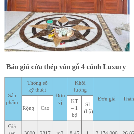
Báo giá cửa thép vân gỗ 4 cánh Luxury
Thông số
Khối
kỹ thuật
lượng
Sản
Đơn
Đơn giá
Thàn
KT
phẩm
vị
SL
Rộng
Cao
– 1
(bộ)
bộ
Giá
sản
3000
2817
m2
8.45
1
3,174,000
26,8