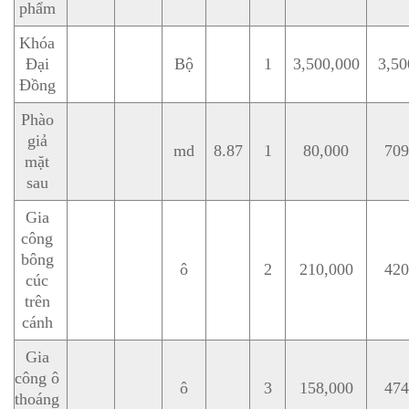
phẩm
Khóa
Đại
Bộ
1
3,500,000
3,50
Đồng
Phào
giả
md
8.87
1
80,000
709
mặt
sau
Gia
công
bông
ô
2
210,000
420
cúc
trên
cánh
Gia
công ô
ô
3
158,000
474
thoáng