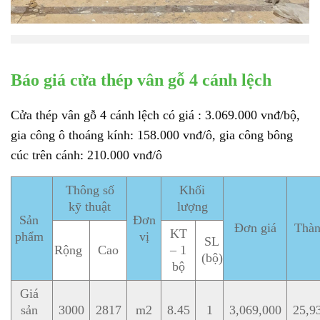
Báo giá cửa thép vân gỗ 4 cánh lệch
Cửa thép vân gỗ 4 cánh lệch có giá : 3.069.000 vnđ/bộ,
gia công ô thoáng kính: 158.000 vnđ/ô, gia công bông
cúc trên cánh: 210.000 vnđ/ô
Thông số
Khối
kỹ thuật
lượng
Sản
Đơn
Đơn giá
Thàn
KT
phẩm
vị
SL
Rộng
Cao
– 1
(bộ)
bộ
Giá
sản
3000
2817
m2
8.45
1
3,069,000
25,9