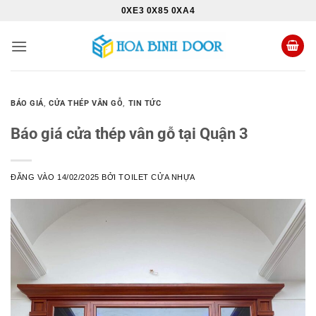
Bỏ
0XE3 0X85 0XA4
qua
nội
dung
BÁO GIÁ
,
CỬA THÉP VÂN GỖ
,
TIN TỨC
Báo giá cửa thép vân gỗ tại Quận 3
ĐĂNG VÀO
14/02/2025
BỞI
TOILET CỬA NHỰA