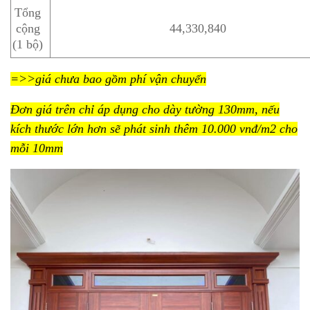
Tổng
cộng
44,330,840
(1 bộ)
=>>giá chưa bao gồm phí vận chuyển
Đơn giá trên chỉ áp dụng cho dày tường 130mm, nếu
kích thước lớn hơn sẽ phát sinh thêm 10.000 vnđ/m2 cho
mỗi 10mm