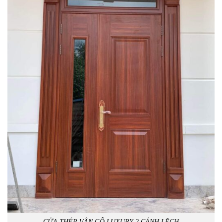
CỬA THÉP VÂN GỖ LUXURY 2 CÁNH LỆCH