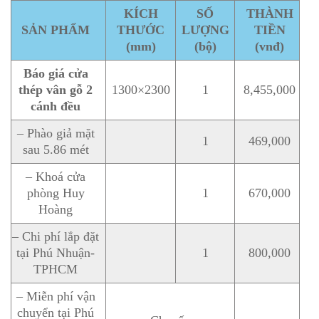
KÍCH
SỐ
THÀNH
SẢN PHẨM
THƯỚC
LƯỢNG
TIỀN
(mm)
(bộ)
(vnđ)
Báo giá cửa
thép vân gỗ 2
1300×2300
1
8,455,000
cánh đều
– Phào giả mặt
1
469,000
sau 5.86 mét
– Khoá cửa
phòng Huy
1
670,000
Hoàng
– Chi phí lắp đặt
tại Phú Nhuận-
1
800,000
TPHCM
– Miễn phí vận
chuyển tại Phú