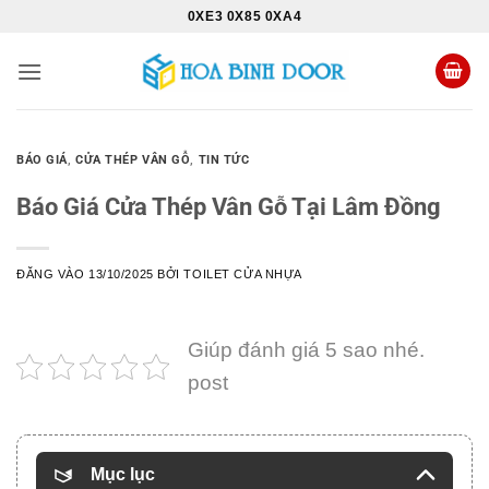
Bỏ
0XE3 0X85 0XA4
qua
nội
dung
BÁO GIÁ
,
CỬA THÉP VÂN GỖ
,
TIN TỨC
Báo Giá Cửa Thép Vân Gỗ Tại Lâm Đồng
ĐĂNG VÀO
13/10/2025
BỞI
TOILET CỬA NHỰA
Giúp đánh giá 5 sao nhé.
post
Mục lục