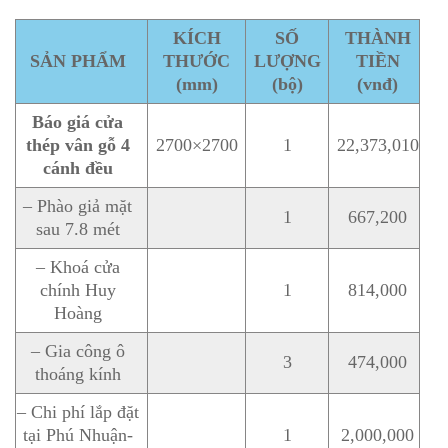
KÍCH
SỐ
THÀNH
SẢN PHẨM
THƯỚC
LƯỢNG
TIỀN
(mm)
(bộ)
(vnđ)
Báo giá cửa
thép vân gỗ 4
2700×2700
1
22,373,010
cánh đều
– Phào giả mặt
1
667,200
sau 7.8 mét
– Khoá cửa
chính Huy
1
814,000
Hoàng
– Gia công ô
3
474,000
thoáng kính
– Chi phí lắp đặt
tại Phú Nhuận-
1
2,000,000