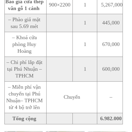
Báo giá cửa thép
900×2200
1
5,267,000
vân gỗ 1 cánh
– Phào giả mặt
1
445,000
sau 5.69 mét
– Khoá cửa
phòng Huy
1
670,000
Hoàng
– Chi phí lắp đặt
tại Phú Nhuận –
1
600,000
TPHCM
– Miễn phí vận
chuyển tại Phú
Chuyến
–
Nhuận– TPHCM
từ 4 bộ trở lên
Tổng cộng
6.982.000