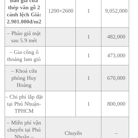
Báo giá cửa
thép vân gỗ 2
1200×2600
1
9,052,000
cánh lệch
Giá:
2.901.000đ/m2
– Phào giả mặt
1
482,000
sau 5.9 mét
– Gia công ô
1
473,000
thoáng lam gió
– Khoá cửa
phòng Huy
1
670,000
Hoàng
– Chi phí lắp đặt
tại Phú Nhuận-
1
800,000
TPHCM
– Miễn phí vận
chuyển tại Phú
Chuyến
–
Nhuận –