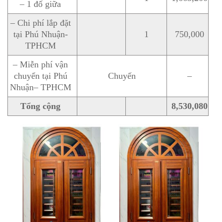
– 1 đố giữa
– Chi phí lắp đặt
tại Phú Nhuận-
1
750,000
TPHCM
– Miễn phí vận
chuyển tại Phú
Chuyến
–
Nhuận– TPHCM
Tổng cộng
8,530,080