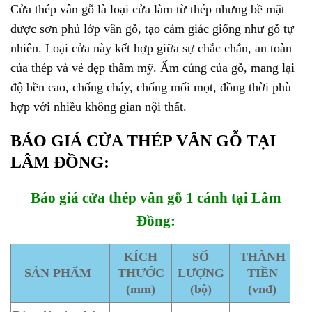
Cửa thép vân gỗ là loại cửa làm từ thép nhưng bề mặt
được sơn phủ lớp vân gỗ, tạo cảm giác giống như gỗ tự
nhiên. Loại cửa này kết hợp giữa sự chắc chắn, an toàn
của thép và vẻ đẹp thẩm mỹ. Ấm cúng của gỗ, mang lại
độ bền cao, chống cháy, chống mối mọt, đồng thời phù
hợp với nhiều không gian nội thất.
BÁO GIÁ CỬA THÉP VÂN GỖ TẠI
LÂM ĐỒNG:
Báo giá cửa thép vân gỗ 1 cánh tại Lâm
Đồng:
KÍCH
SỐ
THÀNH
SẢN PHẨM
THƯỚC
LƯỢNG
TIỀN
(mm)
(bộ)
(vnđ)