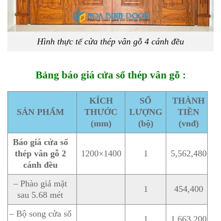
Hình thực tế cửa thép vân gỗ 4 cánh đều
Bảng báo giá cửa sổ thép vân gỗ :
KÍCH
SỐ
THÀNH
SẢN PHẨM
THƯỚC
LƯỢNG
TIỀN
(mm)
(bộ)
(vnđ)
Báo giá cửa sổ
thép vân gỗ 2
1200×1400
1
5,562,480
cánh đều
– Phào giả mặt
1
454,400
sau 5.68 mét
– Bộ song cửa sổ
1
1,663,200