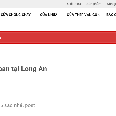
Giới thiệu
Sản phẩm
Sàn g
CỬA CHỐNG CHÁY
CỬA NHỰA
CỬA THÉP VÂN GỖ
BÁO 
oan tại Long An
 5 sao nhé. post