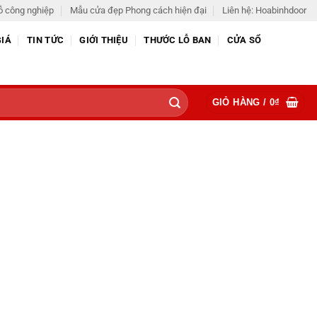
ỗ công nghiệp
Mẫu cửa đẹp Phong cách hiện đại
Liên hệ: Hoabinhdoor
GIÁ
TIN TỨC
GIỚI THIỆU
THƯỚC LỖ BAN
CỬA SỔ
GIỎ HÀNG /
0
₫