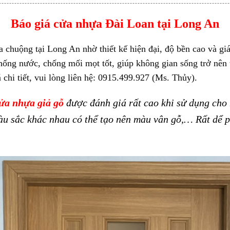
Báo giá cửa nhựa Đài Loan tại Long An
chuộng tại Long An nhờ thiết kế hiện đại, độ bền cao và gi
ống nước, chống mối mọt tốt, giúp không gian sống trở nên t
 chi tiết, vui lòng liên hệ: 0915.499.927 (Ms. Thủy).
ửa nhựa giả gỗ
được đánh giá rất cao khi sử dụng cho n
u sắc khác nhau có thể tạo nên màu vân gỗ,… Rất dể 