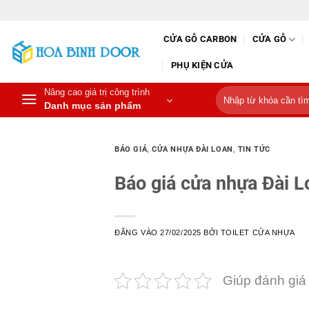
Bỏ
qua
CỬA GỖ CARBON
CỬA GỖ
nội
dung
PHỤ KIỆN CỬA
Nâng cao giá trị công trình
Tìm
Danh mục sản phẩm
kiếm:
BÁO GIÁ
,
CỬA NHỰA ĐÀI LOAN
,
TIN TỨC
Báo giá cửa nhựa Đài L
ĐĂNG VÀO
27/02/2025
BỞI
TOILET CỬA NHỰA
Giúp đánh giá