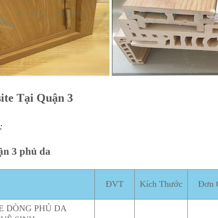
te Tại Quận 3
:
ận 3 phủ da
ĐVT
Kích Thước
Đơn 
E DÒNG PHỦ DA