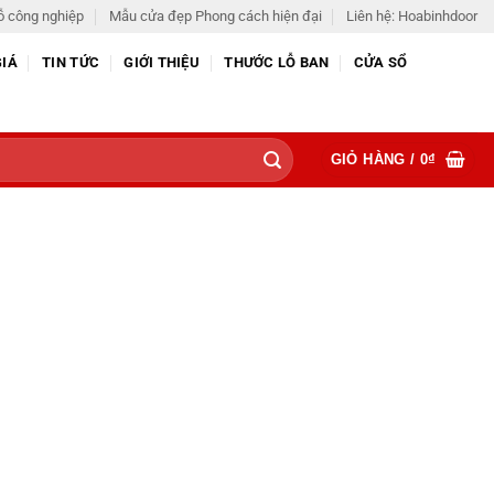
ỗ công nghiệp
Mẫu cửa đẹp Phong cách hiện đại
Liên hệ: Hoabinhdoor
GIÁ
TIN TỨC
GIỚI THIỆU
THƯỚC LỖ BAN
CỬA SỔ
GIỎ HÀNG /
0
₫