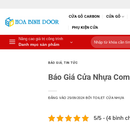
Bỏ
qua
CỬA GỖ CARBON
CỬA GỖ
nội
dung
PHỤ KIỆN CỬA
Nâng cao giá trị công trình
Tìm
Danh mục sản phẩm
kiếm:
BÁO GIÁ
,
TIN TỨC
Báo Giá Cửa Nhựa Comp
ĐĂNG VÀO
25/09/2024
BỞI
TOILET CỬA NHỰA
5/5 - (4 bình c