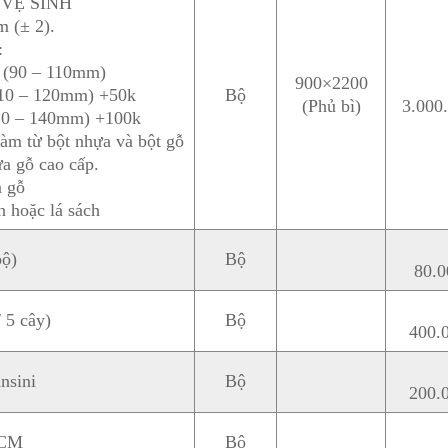
VỆ SINH
m (± 2).
:
 (90 – 110mm)
900×2200
10 – 120mm) +50k
Bộ
(Phủ bì)
3.000
20 – 140mm) +100k
 làm từ bột nhựa và bột gỗ
a gỗ cao cấp.
ả gỗ
 hoặc lá sách
ộ)
Bộ
80.0
 5 cây)
Bộ
400.
nsini
Bộ
200.
HCM
Bộ