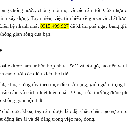
 năng chống nước, chống mối mọt và cách âm tốt. Cửa nhựa c
rình xây dựng. Tuy nhiên, việc tìm hiểu về giá cả và chất lư
 Liên hệ nhanh nhất
0915.499.927
để khám phá ngay bảng giá v
không gian sống của bạn!
e
site được làm từ hỗn hợp nhựa PVC và bột gỗ, tạo nên vật l
h cao dưới các điều kiện thời tiết.
kế đặc hoặc rỗng tùy theo mục đích sử dụng, giúp giảm trọng 
cách âm và cách nhiệt hiệu quả. Bề mặt cửa thường được phủ
 không gian nội thất.
 chốt cửa, khóa, tay nắm được lắp đặt chắc chắn, tạo sự an to
t động êm ái và dễ dàng trong việc mở, đóng.