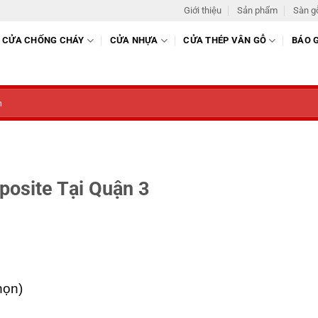
Giới thiệu
Sản phẩm
Sàn g
CỬA CHỐNG CHÁY
CỬA NHỰA
CỬA THÉP VÂN GỖ
BÁO 
osite Tại Quận 3
họn)