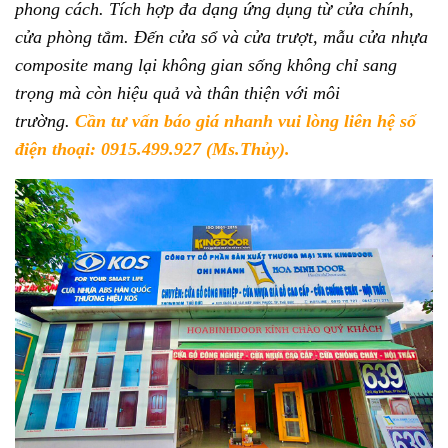
7. QUY TRÌNH MUA CỬA VÀ THANH TOÁN:
phong cách. Tích hợp đa dạng ứng dụng từ cửa chính,
cửa phòng tắm. Đến cửa sổ và cửa trượt, mẫu cửa nhựa
7.1. Quy trình xem báo giá cửa:
composite mang lại không gian sống không chỉ sang
7.2. Quy trình thanh toán chia làm 3 đợt:
trọng mà còn hiệu quả và thân thiện với môi
trường.
Cần tư vấn báo giá nhanh vui lòng liên hệ số
điện thoại: 0915.499.927 (Ms.Thủy).