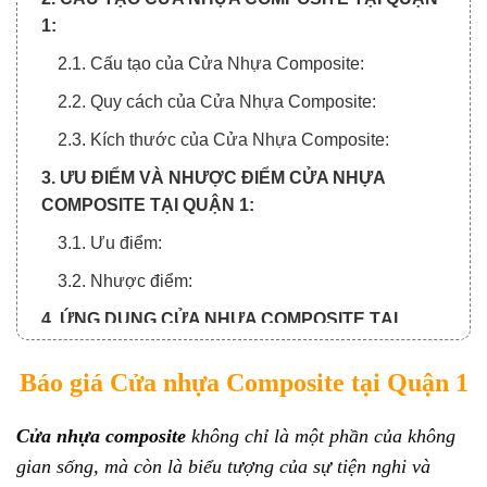
1:
2.1. Cấu tạo của Cửa Nhựa Composite:
2.2. Quy cách của Cửa Nhựa Composite:
2.3. Kích thước của Cửa Nhựa Composite:
3. ƯU ĐIỂM VÀ NHƯỢC ĐIỂM CỬA NHỰA
COMPOSITE TẠI QUẬN 1:
3.1. Ưu điểm:
3.2. Nhược điểm:
4. ỨNG DỤNG CỬA NHỰA COMPOSITE TẠI
QUẬN 1:
Báo giá Cửa nhựa Composite tại Quận 1
5. MỘT SỐ MẪU CỬA NHỰA COMPOSITE TẠI
QUẬN 1:
Cửa nhựa composite
không chỉ là một phần của không
6. TẠI SAO NÊN MUA CỬA Ở HOABINHDOOR?
gian sống, mà còn là biểu tượng của sự tiện nghi và