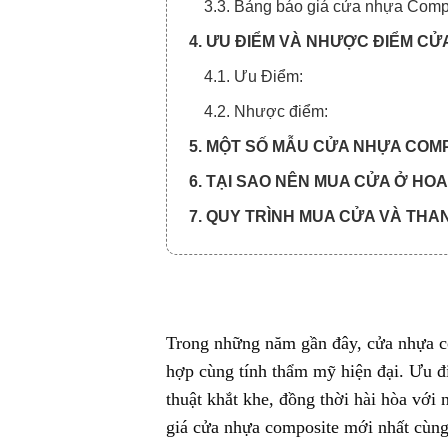
3.3. Bảng báo giá cửa nhựa Comp
4. ƯU ĐIỂM VÀ NHƯỢC ĐIỂM CỬ
4.1. Ưu Điểm:
4.2. Nhược điểm:
5. MỘT SỐ MẪU CỬA NHỰA COMP
6. TẠI SAO NÊN MUA CỬA Ở H
7. QUY TRÌNH MUA CỬA VÀ THA
7.1. Quy trình xem báo giá cửa:
7.2. Quy trình thanh toán chia làm
Trong những năm gần đây,
cửa nhựa 
hợp cùng tính thẩm mỹ hiện đại. Ưu đ
thuật khắt khe, đồng thời hài hòa với
giá cửa nhựa composite mới nhất cùng