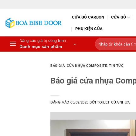
Bỏ
qua
CỬA GỖ CARBON
CỬA GỖ
nội
dung
PHỤ KIỆN CỬA
Nâng cao giá trị công trình
Tìm
Danh mục sản phẩm
kiếm:
BÁO GIÁ
,
CỬA NHỰA COMPOSITE
,
TIN TỨC
Báo giá cửa nhựa Comp
ĐĂNG VÀO
05/09/2025
BỞI
TOILET CỬA NHỰA