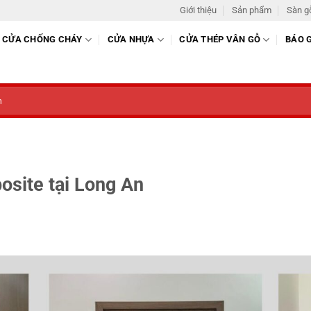
Giới thiệu
Sản phẩm
Sàn g
CỬA CHỐNG CHÁY
CỬA NHỰA
CỬA THÉP VÂN GỖ
BÁO 
osite tại Long An