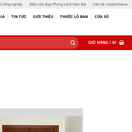
ỗ công nghiệp
Mẫu cửa đẹp Phong cách hiện đại
Liên hệ: Hoabinhdoor
GIÁ
TIN TỨC
GIỚI THIỆU
THƯỚC LỖ BAN
CỬA SỔ
GIỎ HÀNG /
0
₫