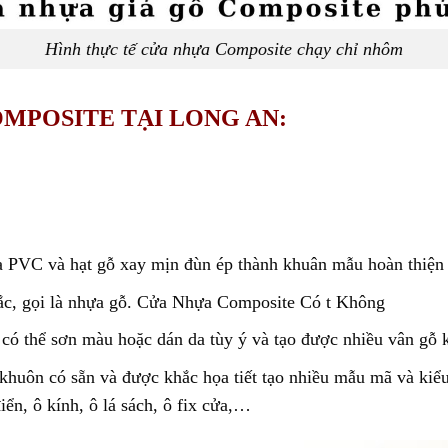
Hình thực tế cửa nhựa Composite chạy chỉ nhôm
MPOSITE TẠI LONG AN:
 PVC và hạt gỗ xay mịn đùn ép thành khuân mẫu hoàn thiện d
chắc, gọi là nhựa gỗ. Cửa Nhựa Composite Có t Không
có thể sơn màu hoặc dán da tùy ý và tạo được nhiều vân gỗ 
huôn có sẵn và được khắc họa tiết tạo nhiều mẫu mã và kiểu
iển, ô kính, ô lá sách, ô fix cửa,…