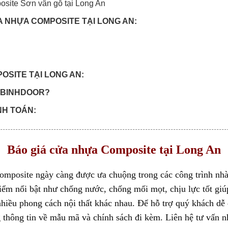
osite Sơn vân gỗ tại Long An
A NHỰA COMPOSITE TẠI LONG AN:
OSITE TẠI LONG AN:
OABINHDOOR?
NH TOÁN:
 3 đợt:
Báo giá cửa nhựa Composite tại Long An
composite
ngày càng được ưa chuộng trong các công trình nhà
iểm nổi bật như chống nước, chống mối mọt, chịu lực tốt giú
 nhiều phong cách nội thất khác nhau. Để hỗ trợ quý khách d
 thông tin về mẫu mã và chính sách đi kèm. Liên hệ tư vấn 