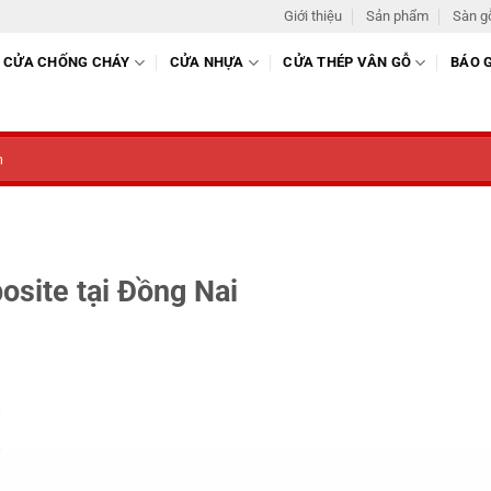
Giới thiệu
Sản phẩm
Sàn g
CỬA CHỐNG CHÁY
CỬA NHỰA
CỬA THÉP VÂN GỖ
BÁO 
site tại Đồng Nai