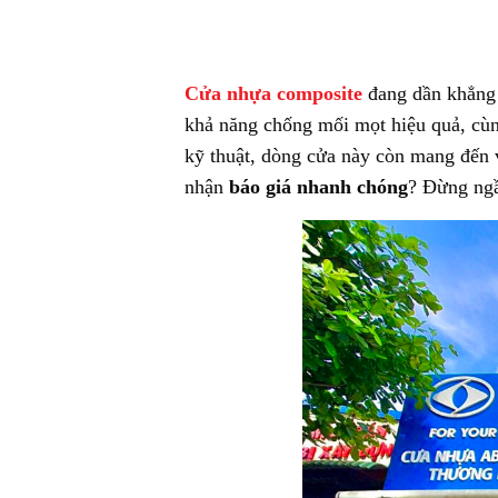
7.2. Quy trình thanh toán chia làm
Cửa nhựa composite
đang dần khẳng đ
khả năng chống mối mọt hiệu quả, cùng
kỹ thuật, dòng cửa này còn mang đến v
nhận
báo giá nhanh chóng
? Đừng ngầ