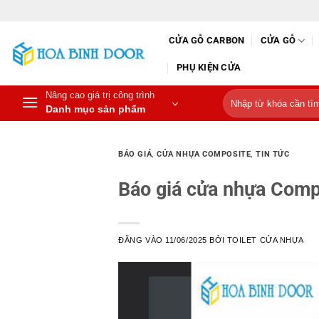
Bỏ
qua
CỬA GỖ CARBON
CỬA GỖ
nội
dung
PHỤ KIỆN CỬA
Nâng cao giá trị công trình
Tìm
Danh mục sản phẩm
kiếm:
BÁO GIÁ
,
CỬA NHỰA COMPOSITE
,
TIN TỨC
Báo giá cửa nhựa Compo
ĐĂNG VÀO
11/06/2025
BỞI
TOILET CỬA NHỰA