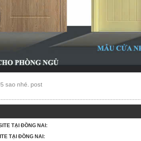
 5 sao nhé. post
ITE TẠI ĐỒNG NAI:
TE TẠI ĐỒNG NAI: