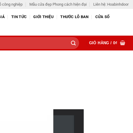
ỗ công nghiệp
Mẫu cửa đẹp Phong cách hiện đại
Liên hệ: Hoabinhdoor
GIÁ
TIN TỨC
GIỚI THIỆU
THƯỚC LỖ BAN
CỬA SỔ
GIỎ HÀNG /
0
₫