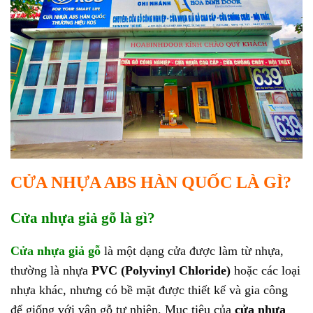
CỬA NHỰA ABS HÀN QUỐC LÀ GÌ?
Cửa nhựa giả gỗ là gì?
Cửa nhựa giả gỗ
là một dạng cửa được làm từ nhựa,
thường là nhựa
PVC (Polyvinyl Chloride)
hoặc các loại
nhựa khác, nhưng có bề mặt được thiết kế và gia công
để giống với vân gỗ tự nhiên. Mục tiêu của
cửa nhựa