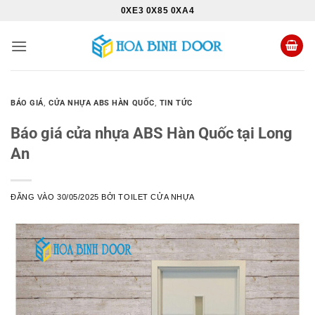
Bỏ
0XE3 0X85 0XA4
qua
nội
dung
BÁO GIÁ
,
CỬA NHỰA ABS HÀN QUỐC
,
TIN TỨC
Báo giá cửa nhựa ABS Hàn Quốc tại Long
An
ĐĂNG VÀO
30/05/2025
BỞI
TOILET CỬA NHỰA