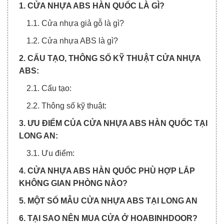
1. CỬA NHỰA ABS HÀN QUỐC LÀ GÌ?
1.1. Cửa nhựa giả gỗ là gì?
1.2. Cửa nhựa ABS là gì?
2. CẤU TẠO, THÔNG SỐ KỸ THUẬT CỬA NHỰA
ABS:
2.1. Cấu tạo:
2.2. Thông số kỹ thuật:
3. ƯU ĐIỂM CỦA CỬA NHỰA ABS HÀN QUỐC TẠI
LONG AN:
3.1. Ưu điểm:
4. CỬA NHỰA ABS HÀN QUỐC PHÙ HỢP LẮP
KHÔNG GIAN PHÒNG NÀO?
5. MỘT SỐ MẪU CỬA NHỰA ABS TẠI LONG AN
6. TẠI SAO NÊN MUA CỬA Ở HOABINHDOOR?