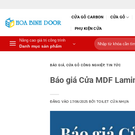
Bỏ
qua
CỬA GỖ CARBON
CỬA GỖ
nội
dung
PHỤ KIỆN CỬA
Nâng cao giá trị công trình
Tìm
Danh mục sản phẩm
kiếm:
BÁO GIÁ
,
CỬA GỖ CÔNG NGHIỆP
,
TIN TỨC
Báo giá Cửa MDF Lamin
ĐĂNG VÀO
17/06/2025
BỞI
TOILET CỬA NHỰA