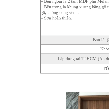
– Bên ngoài là 2 tấm MDF phủ Mel
– Bên trong là khung xương bằng gỗ tự n
gỗ, chống cong vênh.
– Sơn hoàn thiện.
Bản lề (
Khóa
Lắp dựng tại TPHCM (Áp dụ
T