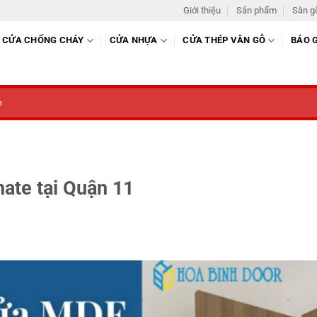
Giới thiệu
Sản phẩm
Sàn g
CỬA CHỐNG CHÁY
CỬA NHỰA
CỬA THÉP VÂN GỖ
BÁO 
ate tại Quận 11