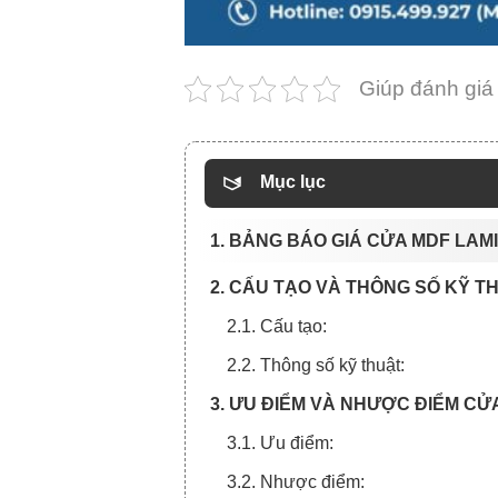
Giúp đánh giá
Mục lục
1. BẢNG BÁO GIÁ CỬA MDF LAMI
2. CẤU TẠO VÀ THÔNG SỐ KỸ T
2.1. Cấu tạo:
2.2. Thông số kỹ thuật:
3. ƯU ĐIỂM VÀ NHƯỢC ĐIỂM CỬA
3.1. Ưu điểm:
3.2. Nhược điểm: