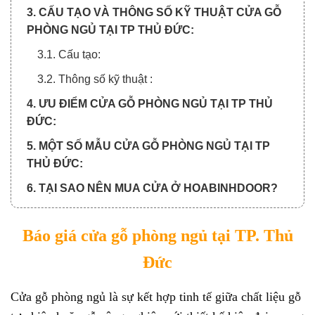
3. CẤU TẠO VÀ THÔNG SỐ KỸ THUẬT CỬA GỖ
PHÒNG NGỦ TẠI TP THỦ ĐỨC:
3.1. Cấu tạo:
3.2. Thông số kỹ thuật :
4. ƯU ĐIỂM CỬA GỖ PHÒNG NGỦ TẠI TP THỦ
ĐỨC:
5. MỘT SỐ MẪU CỬA GỖ PHÒNG NGỦ TẠI TP
THỦ ĐỨC:
6. TẠI SAO NÊN MUA CỬA Ở HOABINHDOOR?
7. QUY TRÌNH MUA CỬA VÀ THANH TOÁN:
Báo giá cửa gỗ phòng ngủ tại TP. Thủ
7.1. Quy trình xem báo giá cửa:
Đức
7.2. Quy trình thanh toán chia làm 3 đợt:
Cửa gỗ phòng ngủ
là sự kết hợp tinh tế giữa chất liệu gỗ