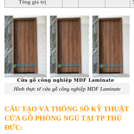
Tổng giá trị
Hình thực tế cửa gỗ công nghiệp MDF Laminate
CẤU TẠO VÀ THÔNG SỐ KỸ THUẬT
CỬA GỖ PHÒNG NGỦ TẠI TP THỦ
ĐỨC: