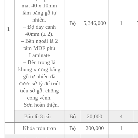
mặt 40 x 10mm
làm bằng gỗ tự
nhiên.
Bộ
5,346,000
1
– Độ dày cánh
1
40mm (± 2).
– Bên ngoài là 2
tấm MDF phủ
Laminate
– Bên trong là
khung xương bằng
gỗ tự nhiên đã
được sử lý để triệt
tiêu sớ gỗ, chống
cong vênh.
– Sơn hoàn thiện.
Bản lề 3 cái
Bộ
20,000
4
Khóa tròn trơn
Bộ
200,000
1