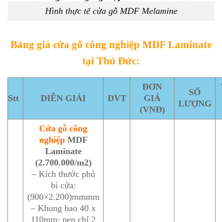
Hình thực tế cửa gỗ MDF Melamine
Bảng giá cửa gỗ công nghiệp MDF Laminate
tại Thủ Đức
:
ĐƠN
SỐ
Stt
DIỄN GIẢI
ĐVT
GIÁ
LƯỢNG
(VNĐ)
Cửa gỗ công
nghiệp
MDF
Laminate
(2.700.000/m2)
– Kích thước phủ
bì cửa:
(900×2.200)mmmm
– Khung bao 40 x
110mm; nẹp chỉ 2