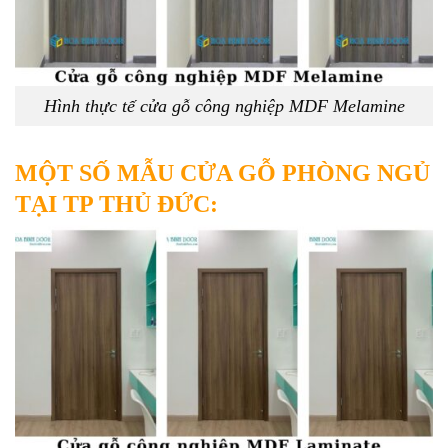
Hình thực tế cửa gỗ công nghiệp MDF Melamine
MỘT SỐ MẪU CỬA GỖ PHÒNG NGỦ
TẠI TP THỦ ĐỨC: