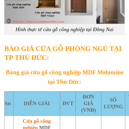
Hình thực tế cửa gỗ công nghiệp tại Đồng Nai
BÁO GIÁ CỬA GỖ PHÒNG NGỦ TẠI
TP THỦ ĐỨC:
Bảng giá cửa gỗ công nghiệp MDF Melamine
tại Thủ Đức:
ĐƠN
SỐ
Stt
DIỄN GIẢI
ĐVT
GIÁ
LƯỢNG
(VNĐ)
Cửa gỗ công
nghiệp
MDF