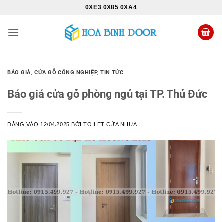
Bỏ
0XE3 0X85 0XA4
qua
nội
dung
BÁO GIÁ
,
CỬA GỖ CÔNG NGHIỆP
,
TIN TỨC
Báo giá cửa gỗ phòng ngủ tại TP. Thủ Đức
ĐĂNG VÀO
12/04/2025
BỞI
TOILET CỬA NHỰA