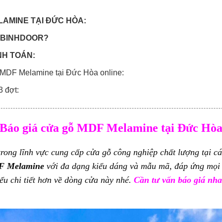
LAMINE TẠI ĐỨC HÒA:
OABINHDOOR?
NH TOÁN:
ỗ MDF Melamine tại Đức Hòa online:
 3 đợt:
Báo giá cửa gỗ MDF Melamine tại Đức Hò
trong lĩnh vực cung cấp cửa gỗ công nghiệp chất lượng tại c
F Melamine
với đa dạng kiểu dáng và mẫu mã, đáp ứng mọi 
ểu chi tiết hơn về dòng cửa này nhé.
Cần tư vấn báo giá nhan