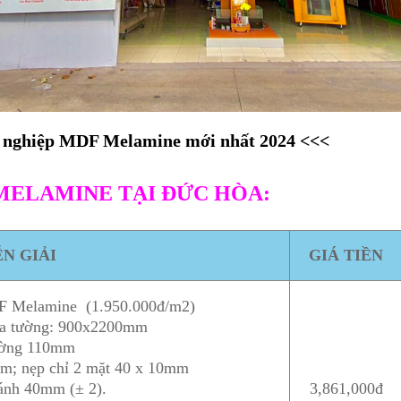
 nghiệp MDF Melamine mới nhất 2024
<<<
MELAMINE TẠI ĐỨC HÒA:
ỄN GIẢI
GIÁ TIỀN
DF Melamine (1.950.000đ/m2)
hừa tường: 900x2200mm
ường 110mm
m; nẹp chỉ 2 mặt 40 x 10mm
cánh 40mm (± 2).
3,861,000đ