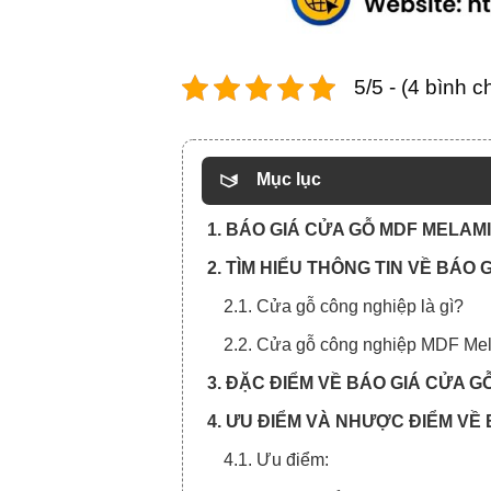
5/5 - (4 bình c
Mục lục
1. BÁO GIÁ CỬA GỖ MDF MELAM
2. TÌM HIỂU THÔNG TIN VỀ BÁO
2.1. Cửa gỗ công nghiệp là gì?
2.2. Cửa gỗ công nghiệp MDF Mel
3. ĐẶC ĐIỂM VỀ BÁO GIÁ CỬA G
4. ƯU ĐIỂM VÀ NHƯỢC ĐIỂM VỀ
4.1. Ưu điểm: