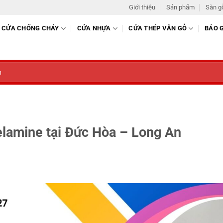
Giới thiệu
Sản phẩm
Sàn g
CỬA CHỐNG CHÁY
CỬA NHỰA
CỬA THÉP VÂN GỖ
BÁO 
lamine tại Đức Hòa – Long An