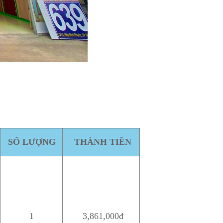
SỐ LƯỢNG
THÀNH TIỀN
1
3,861,000đ