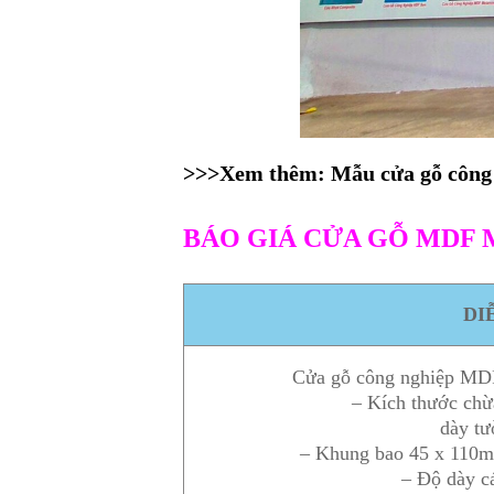
>>>Xem thêm:
Mẫu cửa gỗ công
BÁO GIÁ CỬA GỖ MDF 
DI
Cửa gỗ công nghiệp M
– Kích thước c
dày t
– Khung bao 45 x 110m
– Độ dày 