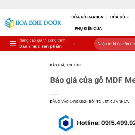
Bỏ
qua
CỬA GỖ CARBON
CỬA GỖ
nội
dung
PHỤ KIỆN CỬA
Nâng cao giá trị công trình
Tìm
Danh mục sản phẩm
kiếm:
BÁO GIÁ
,
TIN TỨC
Báo giá cửa gỗ MDF Me
ĐĂNG VÀO
14/03/2024
BỞI
TOILET CỬA NHỰA