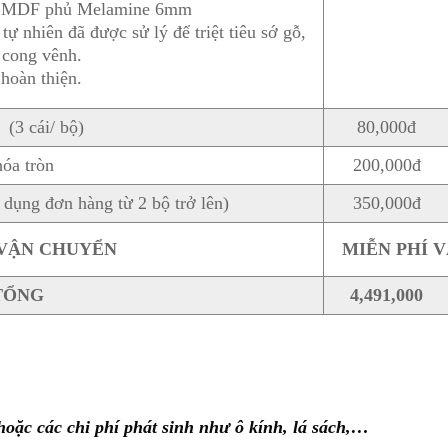
ấm MDF phủ Melamine 6mm
nhiên đã được sử lý để triệt tiêu sớ gỗ,
 cong vênh.
hoàn thiện.
 (3 cái/ bộ)
80,000đ
óa tròn
200,000đ
dụng đơn hàng từ 2 bộ trở lên)
350,000đ
 VẬN CHUYỂN
MIỄN PHÍ 
TỔNG
4,491,000
oặc các chi phí phát sinh như ô kính, lá sách,…