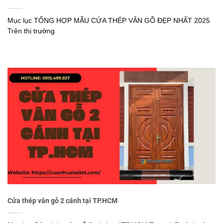
Mục lục TỔNG HỢP MẪU CỬA THÉP VÂN GỖ ĐẸP NHẤT 2025
Trên thị trường
Cửa thép vân gỗ 2 cánh tại TP.HCM