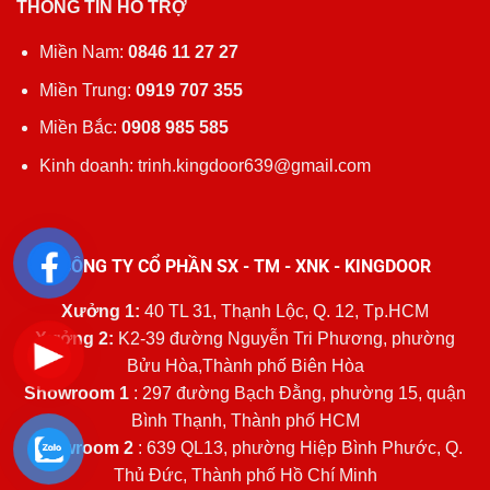
THÔNG TIN HỖ TRỢ
Miền Nam:
0846 11 27 27
Miền Trung:
0919 707 355
Miền Bắc:
0908 985 585
Kinh doanh: trinh.kingdoor639@gmail.com
CÔNG TY CỔ PHẦN SX - TM - XNK - KINGDOOR
Xưởng 1:
40 TL 31, Thạnh Lộc, Q. 12, Tp.HCM
Xưởng 2:
K2-39 đường Nguyễn Tri Phương, phường
Bửu Hòa,Thành phố Biên Hòa
Showroom 1
: 297 đường Bạch Đằng, phường 15, quận
Bình Thạnh, Thành phố HCM
Showroom 2
: 639 QL13, phường Hiệp Bình Phước, Q.
Thủ Đức, Thành phố Hồ Chí Minh