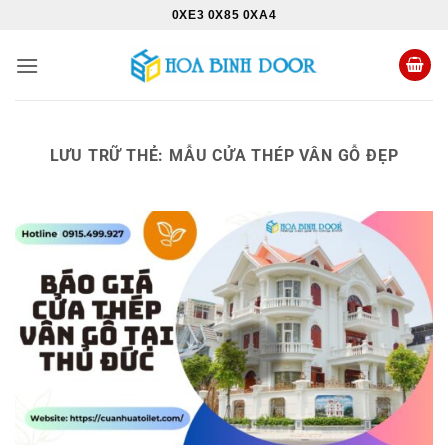
Bỏ
0XE3 0X85 0XA4
qua
nội
dung
LƯU TRỮ THẺ:
MẪU CỬA THÉP VÂN GỖ ĐẸP