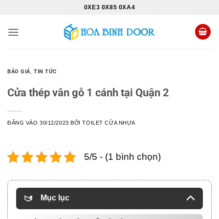
Bỏ
0XE3 0X85 0XA4
qua
nội
dung
BÁO GIÁ
,
TIN TỨC
Cửa thép vân gỗ 1 cánh tại Quận 2
ĐĂNG VÀO
30/12/2023
BỞI
TOILET CỬA NHỰA
5/5 - (1 bình chọn)
Mục lục