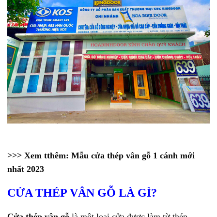
>>> Xem tthêm:
Mẫu cửa thép vân gỗ 1 cánh mới
nhất 2023
CỬA THÉP VÂN GỖ LÀ GÌ?
Cửa thép vân gỗ
là một loại cửa được làm từ thép