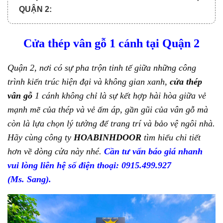
QUẬN 2:
6. TẠI SAO NÊN MUA CỬA Ở HOABINHDOOR?
Cửa thép vân gỗ 1 cánh tại Quận 2
7. QUY TRÌNH MUA CỬA VÀ THANH TOÁN:
7.1. Quy trình xem cửa thép vân gỗ 1 cánh tại
Quận 2, nơi có sự pha trộn tinh tế giữa những công
Quận 2 online:
trình kiến trúc hiện đại và không gian xanh,
cửa thép
7.2. Quy trình thanh toán chia làm 3 đợt:
vân gỗ
1 cánh không chỉ là sự kết hợp hài hòa giữa vẻ
mạnh mẽ của thép và vẻ ấm áp, gần gũi của vân gỗ mà
còn là lựa chọn lý tưởng để trang trí và bảo vệ ngôi nhà.
Hãy cùng công ty
HOABINHDOOR
tìm hiểu chi tiết
hơn về dòng cửa này nhé.
Cần tư vấn báo giá nhanh
vui lòng liên hệ số điện thoại: 0915.499.927
(Ms.
Sang).