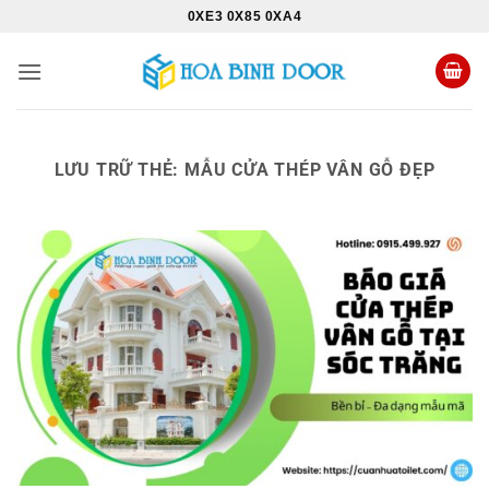
Bỏ
0XE3 0X85 0XA4
qua
nội
dung
LƯU TRỮ THẺ:
MẪU CỬA THÉP VÂN GỖ ĐẸP