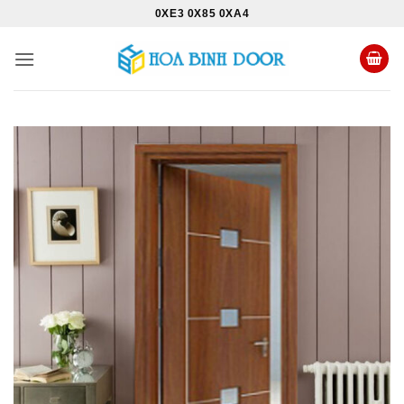
Bỏ
0XE3 0X85 0XA4
qua
nội
dung