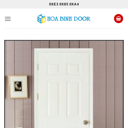
Bỏ
0XE3 0X85 0XA4
qua
nội
dung