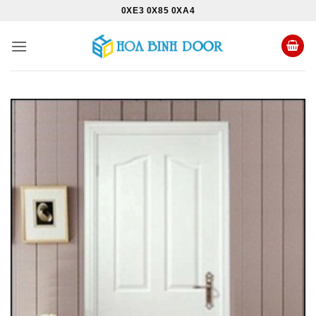
Bỏ
0XE3 0X85 0XA4
qua
nội
dung