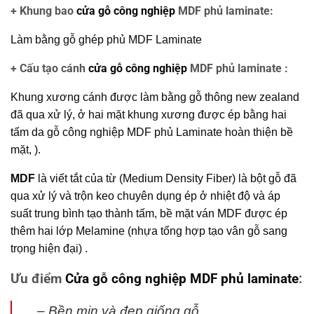
+ Khung bao
cửa gỗ công nghiệp
MDF phủ laminate:
Làm bằng gỗ ghép phủ MDF Laminate
+ Cấu tạo cánh
cửa gỗ công nghiệp
MDF phủ laminate :
Khung xương cánh được làm bằng gỗ thông new zealand
đã qua xử lý, ở hai mặt khung xương được ép bằng hai
tấm da
gỗ công nghiệp MDF
phủ Laminate hoàn thiện bề
mặt, ).
MDF
là viết tắt của từ (Medium Density Fiber) là bột gỗ đã
qua xử lý và trộn keo chuyên dụng ép ở nhiệt độ và áp
suất trung bình tạo thành tấm, bề mặt ván MDF được ép
thêm hai lớp Melamine (nhựa tổng hợp tạo vân gỗ sang
trọng hiện đại) .
Ưu điểm
Cửa gỗ công nghiệp MDF phủ laminate
:
– Bền mịn và đẹp giống gỗ