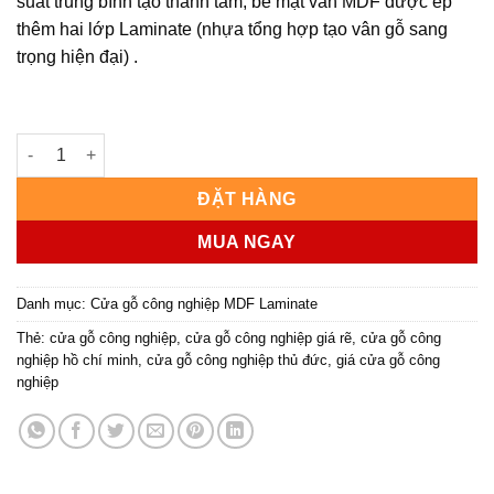
suất trung bình tạo thành tấm, bề mặt ván MDF được ép
thêm hai lớp Laminate (nhựa tổng hợp tạo vân gỗ sang
trọng hiện đại) .
Cửa gỗ công nghiệp MDF phủ laminate KD.l3M1 số lượng
ĐẶT HÀNG
MUA NGAY
Danh mục:
Cửa gỗ công nghiệp MDF Laminate
Thẻ:
cửa gỗ công nghiệp
,
cửa gỗ công nghiệp giá rẽ
,
cửa gỗ công
nghiệp hồ chí minh
,
cửa gỗ công nghiệp thủ đức
,
giá cửa gỗ công
nghiệp