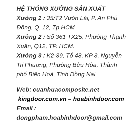
HỆ THỐNG XƯỞNG SẢN XUẤT
Xưởng 1 :
35/T2 Vườn Lài, P. An Phú
Đông, Q. 12, Tp.HCM
Xưởng 2 :
Số 361 TX25, Phường Thạnh
Xuân, Q12, TP. HCM.
Xưởng 3 :
K2-39, Tổ 48, KP 3, Nguyễn
Tri Phương, Phường Bửu Hòa, Thành
phố Biên Hoà, Tỉnh Đồng Nai
Web:
c
uanhuacomposite.net
–
kingdoor.com.vn
–
hoabinhdoor.com
Email :
dongpham.hoabinhdoor@gmail.com