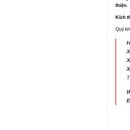
thiện.
Kích t
Quý kh
X
X
X
T
E