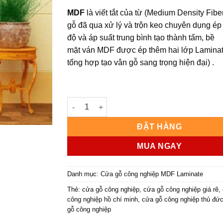
MDF
là viết tắt của từ (Medium Density Fiber
gỗ đã qua xử lý và trộn keo chuyên dụng ép 
độ và áp suất trung bình tạo thành tấm, bề
mặt ván MDF được ép thêm hai lớp Lamina
tổng hợp tạo vân gỗ sang trọng hiện đại) .
Cửa gỗ công nghiệp MDF phủ laminate KD.M
ĐẶT HÀNG
MUA NGAY
Danh mục:
Cửa gỗ công nghiệp MDF Laminate
Thẻ:
cửa gỗ công nghiệp
,
cửa gỗ công nghiệp giá rẽ
,
công nghiệp hồ chí minh
,
cửa gỗ công nghiệp thủ đứ
gỗ công nghiệp