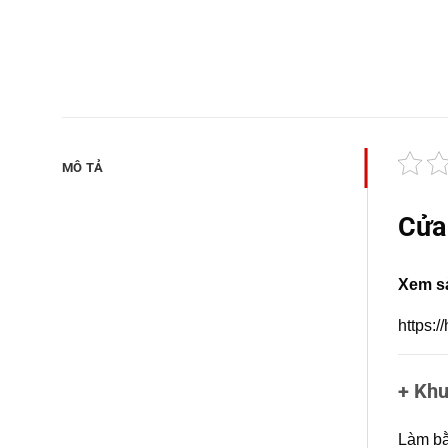
MÔ TẢ
Cửa
Xem s
https:
+ Kh
Làm bằ