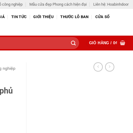
ỗ công nghiệp
Mẫu cửa đẹp Phong cách hiện đại
Liên hệ: Hoabinhdoor
GIÁ
TIN TỨC
GIỚI THIỆU
THƯỚC LỖ BAN
CỬA SỔ
GIỎ HÀNG /
0
₫
g nghiệp
 phủ