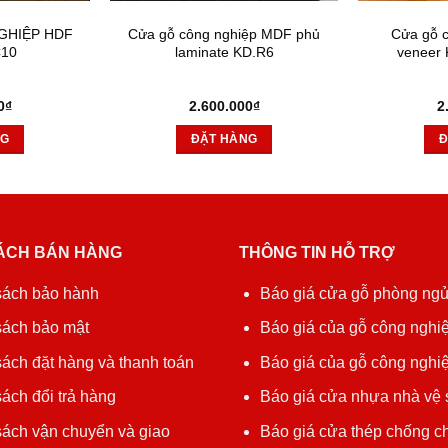
GHIỆP HDF
Cửa gỗ công nghiệp MDF phủ
Cửa gỗ 
C10
laminate KD.R6
veneer
0
₫
2.600.000
₫
2
NG
ĐẶT HÀNG
Đ
ÁCH BÁN HÀNG
THÔNG TIN HỖ TRỢ
sách bảo hành
Báo giá cửa gỗ phòng ng
sách bảo mật
Báo giá của gỗ công nghiệ
ách đặt hàng và thanh toán
Báo giá của gỗ công nghi
ách đổi trả hàng
Báo giá cửa nhựa nhà vệ 
sách vận chuyển và giao
Báo giá cửa thép chống c