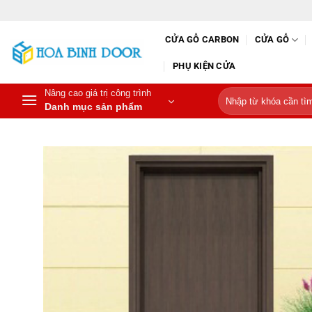
Bỏ
qua
CỬA GỖ CARBON
CỬA GỖ
nội
dung
PHỤ KIỆN CỬA
Nâng cao giá trị công trình
Tìm
Danh mục sản phẩm
kiếm: