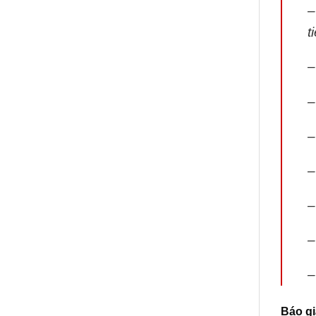
–
t
–
–
–
–
–
–
–
Báo gi