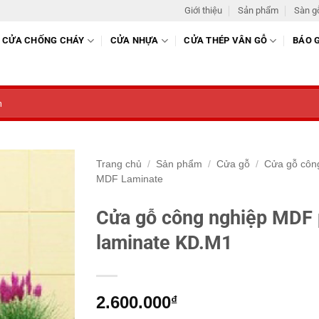
Giới thiệu
Sản phẩm
Sàn g
CỬA CHỐNG CHÁY
CỬA NHỰA
CỬA THÉP VÂN GỖ
BÁO 
Trang chủ
/
Sản phẩm
/
Cửa gỗ
/
Cửa gỗ côn
MDF Laminate
Cửa gỗ công nghiệp MDF
laminate KD.M1
2.600.000
₫