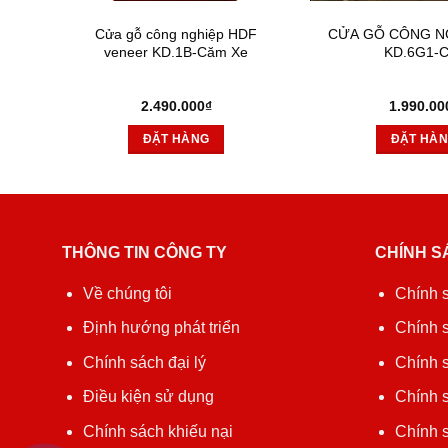
HDF
Cửa gỗ công nghiệp HDF
CỬA GỖ CÔNG N
veneer KD.1B-Căm Xe
KD.6G1-
2.490.000
₫
1.990.00
ĐẶT HÀNG
ĐẶT HÀ
THÔNG TIN CÔNG TY
CHÍNH S
Về chúng tôi
Chính 
Định hướng phát triển
Chính 
Chính sách đại lý
Chính s
Điều kiện sử dụng
Chính s
Chính sách khiếu nại
Chính 