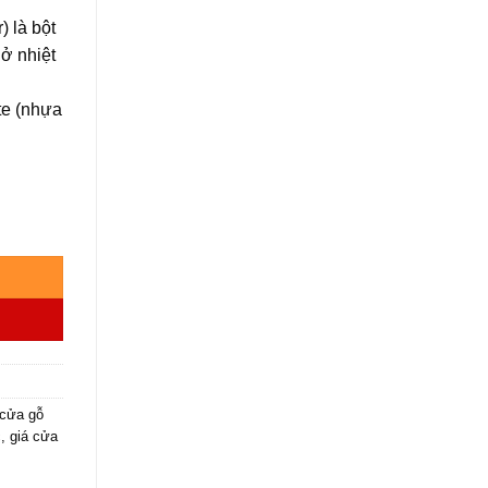
) là bột
ở nhiệt
te (nhựa
1 số lượng
cửa gỗ
c
,
giá cửa