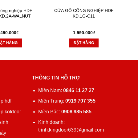
công nghiệp HDF
CỬA GỖ CÔNG NGHIỆP HDF
 KD.2A-WALNUT
KD.1G-C11
.490.000
₫
1.990.000
₫
ẶT HÀNG
ĐẶT HÀNG
THÔNG TIN HỖ TRỢ
ủ
Miền Nam:
0846 11 27 27
p hdf
Miền Trung:
0919 707 355
ệp kotdoor
Miền Bắc:
0908 985 585
sinh
Kinh doanh:
trinh.kingdoor639@gmail.com
háy