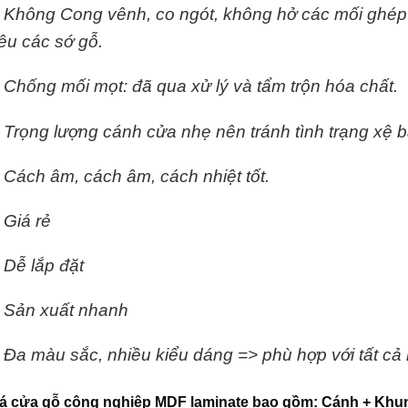
 Không Cong vênh, co ngót, không hở các mối ghép dướ
iêu các sớ gỗ.
 Chống mối mọt: đã qua xử lý và tẩm trộn hóa chất.
 Trọng lượng cánh cửa nhẹ nên tránh tình trạng xệ bản
 Cách âm, cách âm, cách nhiệt tốt.
 Giá rẻ
 Dễ lắp đặt
 Sản xuất nhanh
 Đa màu sắc, nhiều kiểu dáng => phù hợp với tất cả n
á
cửa gỗ công nghiệp MDF laminate
bao gồm: Cánh + Khun