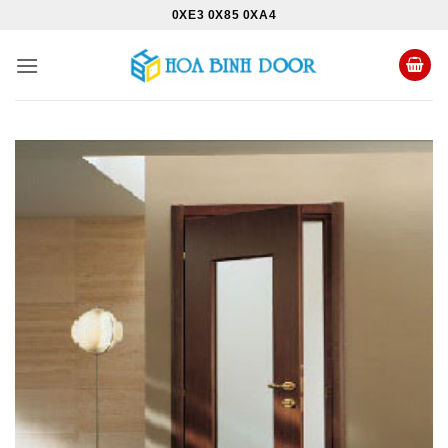
Bỏ
0XE3 0X85 0XA4
qua
nội
dung