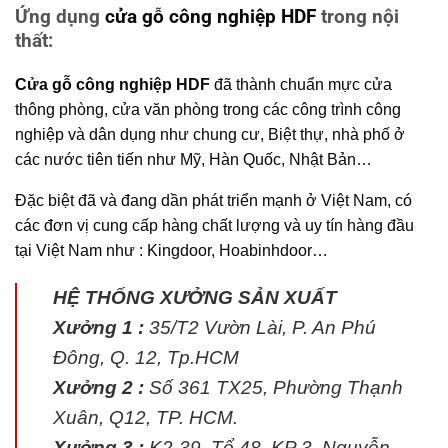
Ứng dụng
cửa gỗ công nghiệp HDF
trong nội
thất:
Cửa gỗ công nghiệp HDF
đã thành chuẩn mực cửa
thông phòng, cửa văn phòng trong các công trình công
nghiệp và dân dụng như chung cư, Biệt thự, nhà phố ở
các nước tiên tiến như Mỹ, Hàn Quốc, Nhật Bản…
Đặc biệt đã và đang dần phát triển mạnh ở Việt Nam, có
các đơn vị cung cấp hàng chất lượng và uy tín hàng đầu
tại Việt Nam như : Kingdoor, Hoabinhdoor…
HỆ THỐNG XƯỞNG SẢN XUẤT
Xưởng 1 :
35/T2 Vườn Lài, P. An Phú
Đông, Q. 12, Tp.HCM
Xưởng 2 :
Số 361 TX25, Phường Thạnh
Xuân, Q12, TP. HCM.
Xưởng 3 :
K2-39, Tổ 48, KP 3, Nguyễn