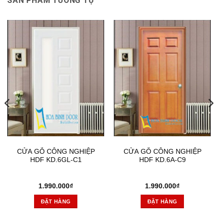
SẢN PHẨM TƯƠNG TỰ
CỬA GỖ CÔNG NGHIỆP
CỬA GỖ CÔNG NGHIỆP
HDF KD.6GL-C1
HDF KD.6A-C9
1.990.000
₫
1.990.000
₫
ĐẶT HÀNG
ĐẶT HÀNG