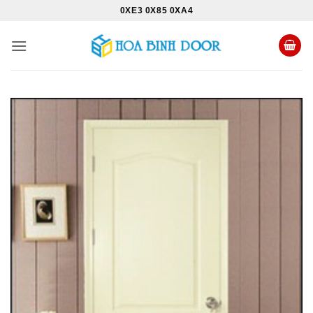
Bỏ
0XE3 0X85 0XA4
qua
nội
dung