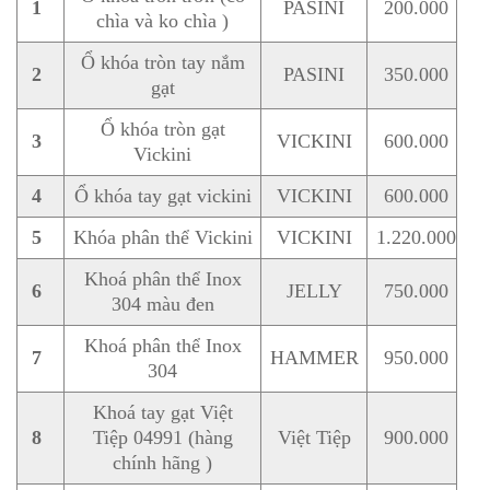
1
PASINI
200.000
chìa và ko chìa )
Ổ khóa tròn tay nắm
2
PASINI
350.000
gạt
Ổ khóa tròn gạt
3
VICKINI
600.000
Vickini
4
Ổ khóa tay gạt vickini
VICKINI
600.000
5
Khóa phân thể Vickini
VICKINI
1.220.000
Khoá phân thể Inox
6
JELLY
750.000
304 màu đen
Khoá phân thể Inox
7
HAMMER
950.000
304
Khoá tay gạt Việt
8
Tiệp 04991 (hàng
Việt Tiệp
900.000
chính hãng )