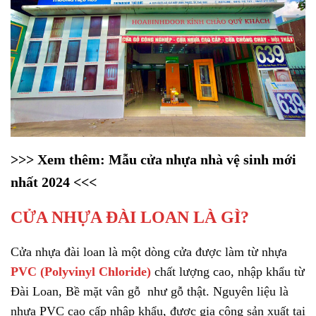
>>> Xem thêm:
Mẫu cửa nhựa nhà vệ sinh mới
nhất 2024
<<<
CỬA NHỰA ĐÀI LOAN LÀ GÌ?
Cửa nhựa đài loan là một dòng cửa được làm từ nhựa
PVC (Polyvinyl Chloride)
chất lượng cao, nhập khẩu từ
Đài Loan, Bề mặt vân gỗ như gỗ thật. Nguyên liệu là
nhựa PVC cao cấp nhập khẩu, được gia công sản xuất tại