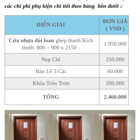
các chi phí phụ kiện chi tiết theo bảng bên dưới :
ĐƠN GIÁ
DIỄN GIẢI
( VNĐ )
Cửa nhựa đài loan
ghép thanh Kích
1.950.000
thước 800 – 900 x 2150 .
Nẹp Chỉ
250.000
Bản Lề 3 Cái
60.000
Khóa Tròn Trơn
200.000
TỔNG
2.460.000