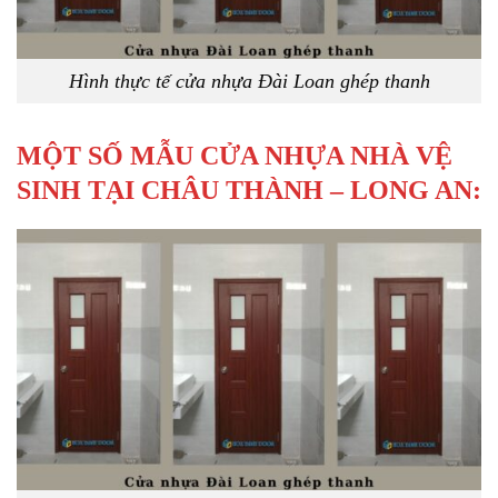
Hình thực tế cửa nhựa Đài Loan ghép thanh
MỘT SỐ MẪU CỬA NHỰA NHÀ VỆ
SINH TẠI CHÂU THÀNH – LONG AN: