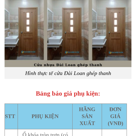
Hình thực tế cửa Đài Loan ghép thanh
Bảng báo giá phụ kiện:
HÃNG
ĐƠN
STT
PHỤ KIỆN
SẢN
GIÁ
XUẤT
(VNĐ)
Ổ khóa tròn trơn (có