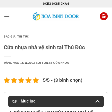
Bỏ
0XE3 0X85 0XA4
qua
nội
dung
BÁO GIÁ
,
TIN TỨC
Cửa nhựa nhà vệ sinh tại Thủ Đức
ĐĂNG VÀO
18/11/2023
BỞI
TOILET CỬA NHỰA
5/5 - (3 bình chọn)
Mục lục