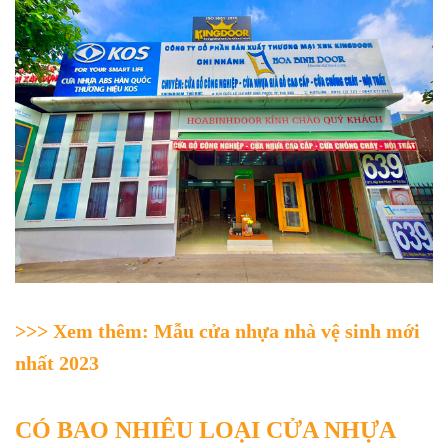
>>> Xem thêm:
Mẫu cửa nhựa nhà vệ sinh mới
nhất 2023
CÓ BAO NHIÊU LOẠI CỬA NHỰA