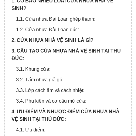
1. CÓ BAO NHIÊU LOẠI CỬA NHỰA NHÀ VỆ
SINH?
1.1. Cửa nhựa Đài Loan ghép thanh:
1.2. Cửa nhựa Đài Loan đúc:
2. CỬA NHỰA NHÀ VỆ SINH LÀ GÌ?
3. CẤU TẠO CỬA NHỰA NHÀ VỆ SINH TẠI THỦ
ĐỨC:
3.1. Khung cửa:
3.2. Tấm nhựa giả gỗ:
3.3. Lớp cách âm và cách nhiệt:
3.4. Phụ kiện và cơ cấu mở cửa:
4. ƯU ĐIỂM VÀ NHƯỢC ĐIỂM CỬA NHỰA NHÀ
VỆ SINH TẠI THỦ ĐỨC:
4.1. Ưu điểm: