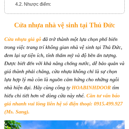
4.2. Nhược điểm:
5. MỘT SỐ MẪU CỬA NHỰA NHÀ VỆ SINH TẠI
THỦ ĐỨC:
Cửa nhựa nhà vệ sinh tại Thủ Đức
6. TẠI SAO NÊN MUA CỬA Ở HOABINHDOOR?
Cửa nhựa giả gỗ
đã trở thành một lựa chọn phổ biến
7. QUY TRÌNH MUA CỬA VÀ THANH TOÁN:
trong việc trang trí không gian nhà vệ sinh tại Thủ Đức,
7.1. Quy trình xem cửa nhựa nhà vệ sinh tại Thủ
đem lại sự tiện ích, tính thẩm mỹ và độ bền ấn tượng.
Đức online:
Được biết đến với khả năng chống nước, dễ bảo quản và
7.2. Quy trình thanh toán chia làm 3 đợt:
giá thành phải chăng, cửa nhựa không chỉ là sự chọn
lựa hợp lý mà còn là nguồn cảm hứng cho những ngôi
nhà hiện đại. Hãy cùng công ty
HOABINHDOOR
tìm
hiểu chi tiết hơn về dòng cửa này nhé.
Cần tư vấn báo
giá nhanh vui lòng liên hệ số điện thoại: 0915.499.927
(Ms. Sang).