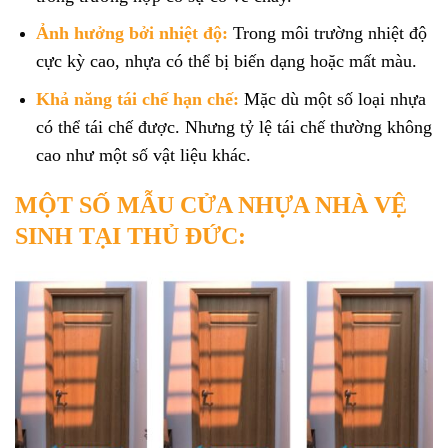
Ảnh hưởng bởi nhiệt độ:
Trong môi trường nhiệt độ
cực kỳ cao, nhựa có thể bị biến dạng hoặc mất màu.
Khả năng tái chế hạn chế:
Mặc dù một số loại nhựa
có thể tái chế được. Nhưng tỷ lệ tái chế thường không
cao như một số vật liệu khác.
MỘT SỐ MẪU CỬA NHỰA NHÀ VỆ
SINH TẠI THỦ ĐỨC: