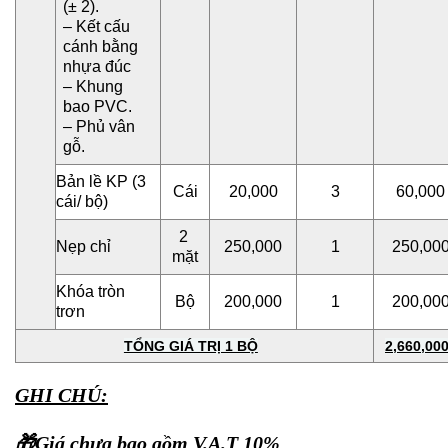
(± 2).
– Kết cấu
cánh bằng
nhựa đúc
– Khung
bao PVC.
– Phủ vân
gỗ.
Bản lề KP (3
Cái
20,000
3
60,000
cái/ bộ)
2
Nẹp chỉ
250,000
1
250,00
mặt
Khóa tròn
Bộ
200,000
1
200,00
trơn
TỔNG GIÁ TRỊ 1 BỘ
2,660,00
GHI CHÚ:
🎁Giá chưa bao gồm V.A.T 10%