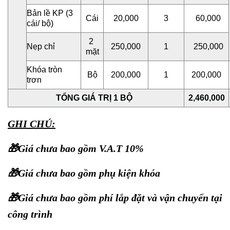
Bản lề KP (3
Cái
20,000
3
60,000
cái/ bộ)
2
Nẹp chỉ
250,000
1
250,000
mặt
Khóa tròn
Bộ
200,000
1
200,000
trơn
TỔNG GIÁ TRỊ 1 BỘ
2,460,000
GHI CHÚ:
🎁Giá chưa bao gồm V.A.T 10%
🎁Giá chưa bao gồm phụ kiện khóa
🎁Giá chưa bao gồm phí lắp đặt và vận chuyển tại
công trình