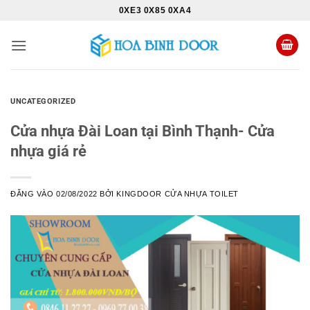
Bỏ
0XE3 0X85 0XA4
qua
nội
dung
UNCATEGORIZED
Cửa nhựa Đài Loan tại Bình Thạnh- Cửa
nhựa giá rẻ
ĐĂNG VÀO
02/08/2022
BỞI
KINGDOOR CỬA NHỰA TOILET