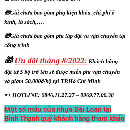
🎁Giá chưa bao gồm phụ kiện khóa, chi phí ô
kính, lá sách,….
🎁Giá chưa bao gồm phí lắp đặt và vận chuyển tại
công trình
🎁
Ưu đãi tháng 8/2022:
Khách hàng
đặt từ 5 bộ trở lên sẽ được miễn phí vận chuyển
và giảm 50.000đ/bộ tại TP.Hồ Chí Minh
=> HOTLINE: 0846.11.27.27 – 0969.77.00.38
Một số mẫu cửa nhựa Đài Loan tại
Bình Thạnh quý khách hàng tham khảo