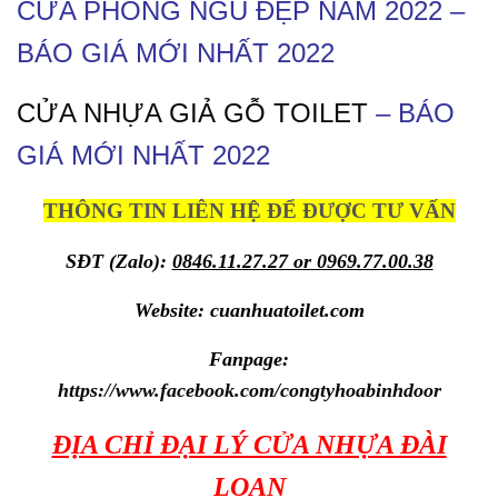
CỬA PHÒNG NGỦ ĐẸP
NĂM 2022 –
BÁO GIÁ MỚI NHẤT 2022
CỬA NHỰA GIẢ GỖ TOILET
– BÁO
GIÁ MỚI NHẤT 2022
THÔNG TIN LIÊN HỆ ĐỂ ĐƯỢC TƯ VẤN
SĐT (Zalo):
0846.11.27.27 or 0969.77.00.38
Website:
cuanhuatoilet.com
Fanpage:
https://www.facebook.com/congtyhoabinhdoor
ĐỊA CHỈ ĐẠI LÝ CỬA NHỰA ĐÀI
LOAN