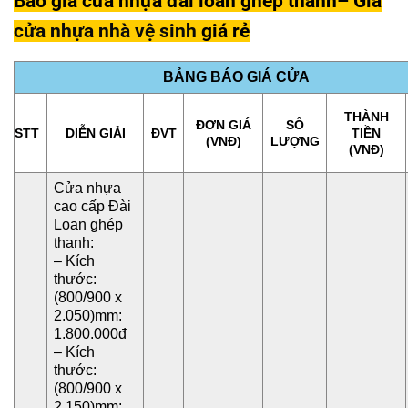
Báo giá cửa nhựa đài loan ghép thanh
– Giá
cửa nhựa nhà vệ sinh
giá rẻ
BẢNG BÁO GIÁ CỬA
THÀNH
ĐƠN GIÁ
SỐ
STT
DIỄN GIẢI
ĐVT
TIỀN
(VNĐ)
LƯỢNG
(VNĐ)
Cửa nhựa
cao cấp Đài
Loan ghép
thanh:
– Kích
thước:
(800/900 x
2.050)mm:
1.800.000đ
– Kích
thước:
(800/900 x
2.150)mm: