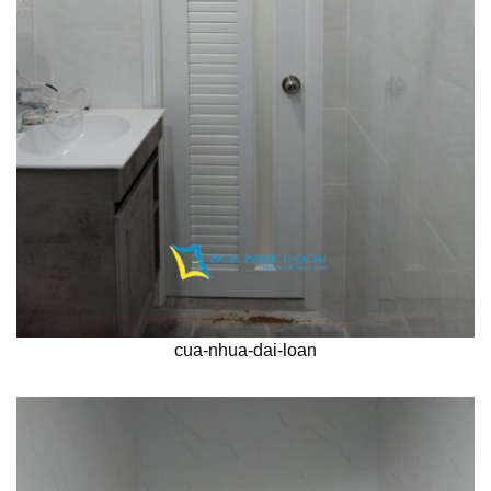
cua-nhua-dai-loan