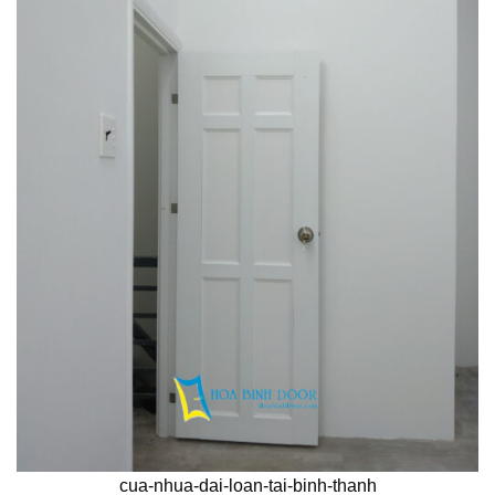
cua-nhua-dai-loan-tai-binh-thanh