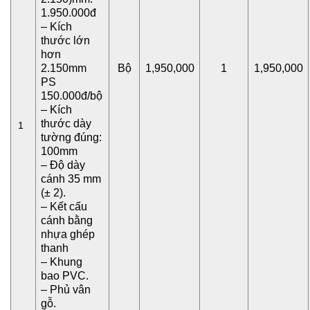
1.950.000đ
– Kích
thước lớn
hơn
2.150mm
Bộ
1,950,000
1
1,950,000
PS
150.000đ/bộ
– Kích
thước dày
1
tường đúng:
100mm
– Độ dày
cánh 35 mm
(± 2).
– Kết cấu
cánh bằng
nhựa ghép
thanh
– Khung
bao PVC.
– Phủ vân
gỗ.