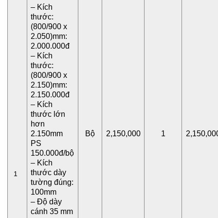
– Kích
thước:
(800/900 x
2.050)mm:
2.000.000đ
– Kích
thước:
(800/900 x
2.150)mm:
2.150.000đ
– Kích
thước lớn
hơn
2.150mm
Bộ
2,150,000
1
2,150,00
PS
150.000đ/bộ
– Kích
thước dày
1
tường đúng:
100mm
– Độ dày
cánh 35 mm