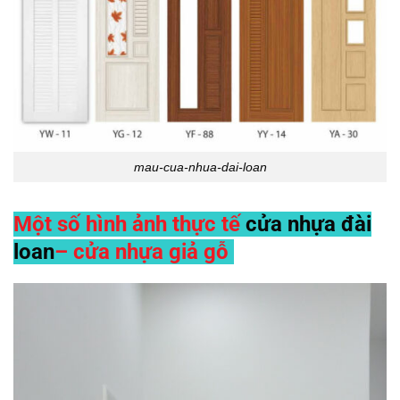
mau-cua-nhua-dai-loan
Một số hình ảnh thực tế
cửa nhựa đài
loan
– cửa nhựa giả gỗ