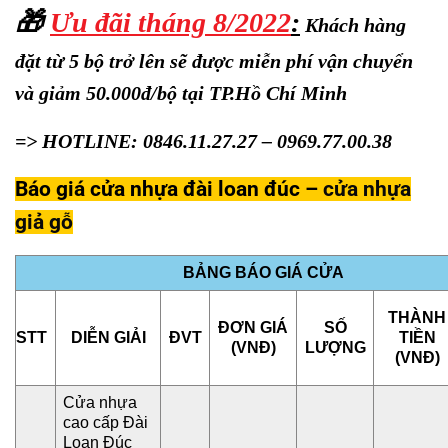
🎁
Ưu đãi tháng 8/2022
:
Khách hàng
đặt từ 5 bộ trở lên sẽ được miễn phí vận chuyển
và giảm 50.000đ/bộ tại TP.Hồ Chí Minh
=> HOTLINE: 0846.11.27.27 – 0969.77.00.38
Báo giá cửa nhựa đài loan đúc –
cửa nhựa
giả gỗ
BẢNG BÁO GIÁ CỬA
THÀNH
ĐƠN GIÁ
SỐ
STT
DIỄN GIẢI
ĐVT
TIỀN
(VNĐ)
LƯỢNG
(VNĐ)
Cửa nhựa
cao cấp Đài
Loan Đúc