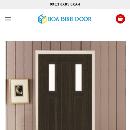
Bỏ
0XE3 0X85 0XA4
qua
nội
dung