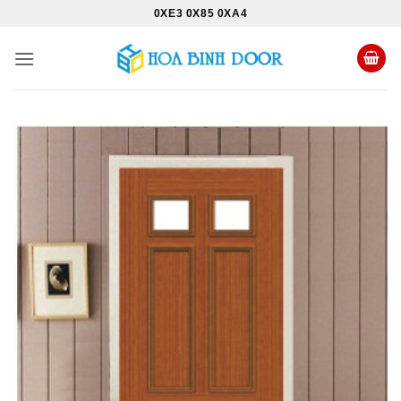
Bỏ
0XE3 0X85 0XA4
qua
nội
dung