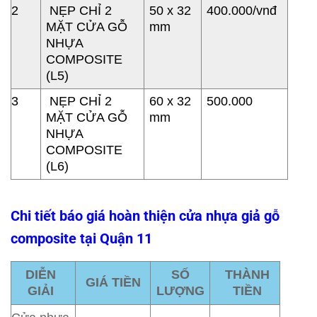
2
NẸP CHỈ 2
50 x 32
400.000/vnđ
MẶT CỬA GỖ
mm
NHỰA
COMPOSITE
(L5)
3
NẸP CHỈ 2
60 x 32
500.000
MẶT CỬA GỖ
mm
NHỰA
COMPOSITE
(L6)
Chi tiết báo giá hoàn thiện
cửa nhựa giả gỗ
composite tại Quận 11
DIỄN
SỐ
THÀNH
GIÁ TIỀN
GIẢI
LƯỢNG
TIỀN