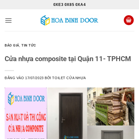
Bỏ
0XE3 0X85 0XA4
qua
nội
dung
BÁO GIÁ
,
TIN TỨC
Cửa nhựa composite tại Quận 11- TPHCM
ĐĂNG VÀO
17/07/2023
BỞI
TOILET CỬA NHỰA