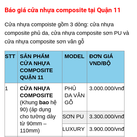
Báo giá cửa nhựa composite
tại Quận 11
Cửa nhựa compoiste gồm 3 dòng: cửa nhựa
composite phủ da, cửa nhựa composite sơn PU và
cửa nhựa composite sơn vân gỗ
STT
SẢN PHẨM
MODEL
ĐƠN GIÁ
CỬA NHỰA
VND/BỘ
COMPOSITE
QUẬN 11
1
CỬA NHỰA
PHỦ
3.000.000/vnđ
COMPOSITE
DA VÂN
(Khung
bao
hệ
GỖ
90) (áp dụng
cho tường dày
SƠN PU
3.300.000/vnđ
từ 90mm –
LUXURY
3.900.000/vnđ
110mm)