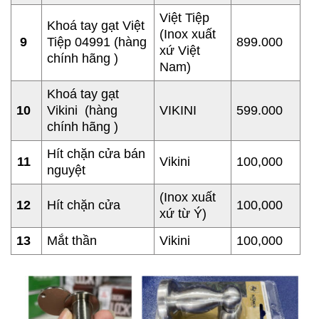
Việt Tiệp
Khoá tay gạt Việt
(
Inox xuất
9
Tiệp 04991 (hàng
899.000
xứ Việt
chính hãng )
Nam)
Khoá tay gạt
10
Vikini (hàng
VIKINI
599.000
chính hãng )
Hít chặn cửa bán
11
Vikini
100,000
nguyệt
(
Inox xuất
12
Hít chặn cửa
100,000
xứ từ Ý)
13
Mắt thần
Vikini
100,000