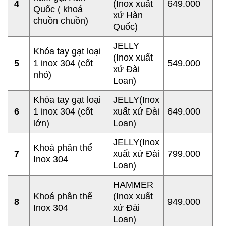
4
(
Inox xuất
649.000
Quốc ( khoá
xứ Hàn
chuồn chuồn)
Quốc)
JELLY
Khóa tay gạt loại
(
Inox xuất
5
1 inox 304 (cốt
549.000
xứ Đài
nhỏ)
Loan)
Khóa tay gạt loại
JELLY(
Inox
6
1 inox 304 (cốt
xuất xứ Đài
649.000
lớn)
Loan)
JELLY(
Inox
Khoá phân thể
7
xuất xứ Đài
799.000
Inox 304
Loan)
HAMMER
Khoá phân thể
(
Inox xuất
8
949.000
Inox 304
xứ Đài
Loan)