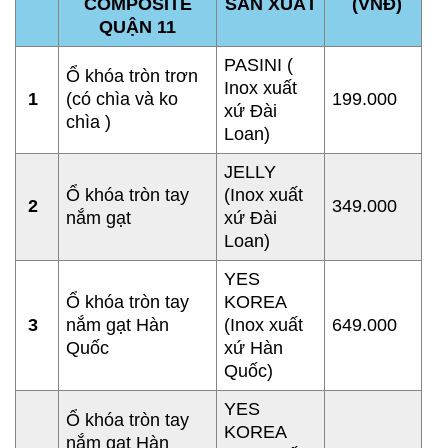
COMPOSITE
SẢN XUẤT
(VNĐ)
QUẬN 11
PASINI (
Ổ khóa tròn trơn
Inox xuất
1
(có chìa và ko
199.000
xứ Đài
chìa )
Loan)
JELLY
Ổ khóa tròn tay
(
Inox xuất
2
349.000
nắm gạt
xứ Đài
Loan)
YES
Ổ khóa tròn tay
KOREA
3
nắm gạt Hàn
(
Inox xuất
649.000
Quốc
xứ Hàn
Quốc)
YES
Ổ khóa tròn tay
KOREA
nắm gạt H
àn