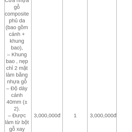
Cửa nhựa
gỗ
composite
phủ da
(bao gồm
cánh +
khung
bao),
– Khung
bao , nẹp
chỉ 2 mặt
làm bằng
nhựa gỗ
– Độ dày
cánh
40mm (±
2).
– Được
3,000,000đ
1
3,000,000đ
làm từ bột
gỗ xay