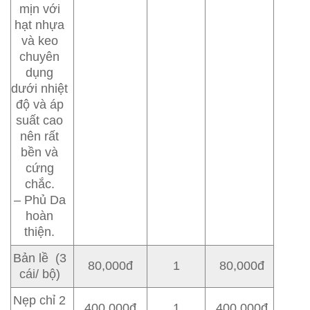
mịn với
hạt nhựa
và keo
chuyên
dụng
dưới nhiệt
độ và áp
suất cao
nên rất
bền và
cứng
chắc.
– Phủ Da
hoàn
thiện.
Bản lề (3
80,000đ
1
80,000đ
cái/ bộ)
Nẹp chỉ 2
400,000đ
1
400,000đ