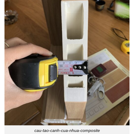
cau-tao-canh-cua-nhua-composite